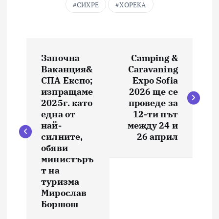
СИХРЕ
ХОРЕКА
Н
Започна
Camping &
а
Ваканция&
Caravaning
СПА Експо;
Expo Sofia
в
изпращаме
2026 ще се
2025г. като
проведе за
и
една от
12-ти път
най-
между 24 и
силните,
26 април
г
обяви
министъръ
а
т на
туризма
ц
Мирослав
Боршош
и