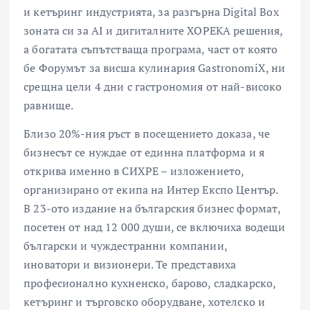
и кетъринг индустрията, за разгърна Digital Box
зоната си за AI и дигиталните ХОРЕКА решения,
а богатата съпътстваща програма, част от която
бе Форумът за висша кулинария GastronomiX, ни
срещна цели 4 дни с гастрономия от най-високо
равнище.
Близо 20%-ния ръст в посещението доказа, че
бизнесът се нуждае от единна платформа и я
открива именно в СИХРЕ – изложението,
организирано от екипа на Интер Експо Център.
В 23-ото издание на българския бизнес формат,
посетен от над 12 000 души, се включиха водещи
български и чуждестранни компании,
иноватори и визионери. Те представиха
професионално кухненско, барово, сладкарско,
кетъринг и търговско оборудване, хотелско и