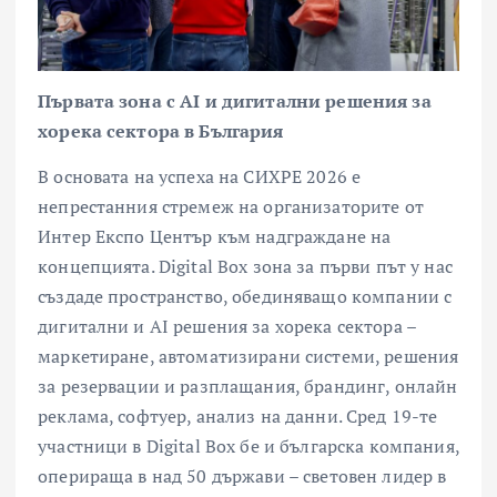
Първата зона с AI и дигитални решения за
хорека сектора в България
В основата на успеха на СИХРЕ 2026 е
непрестанния стремеж на организаторите от
Интер Експо Център към надграждане на
концепцията. Digital Box зона за първи път у нас
създаде пространство, обединяващо компании с
дигитални и AI решения за хорека сектора –
маркетиране, автоматизирани системи, решения
за резервации и разплащания, брандинг, онлайн
реклама, софтуер, анализ на данни. Сред 19-те
участници в Digital Box бе и българска компания,
оперираща в над 50 държави – световен лидер в