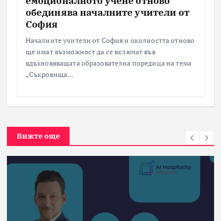
емоционалното учене отново
обединява началните учители от
София
Началните учители от София и околността отново
ще имат възможност да се включат във
вдъхновяващата образователна поредица на тема
„Съкровища…
Вижте още