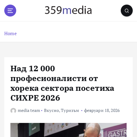
S
k
i
p
t
Home
o
c
o
n
Над 12 000
t
e
професионалисти от
n
хорека сектора посетиха
t
СИХРЕ 2026
media team
Вкусно
,
Туризъм
февруари 18, 2026