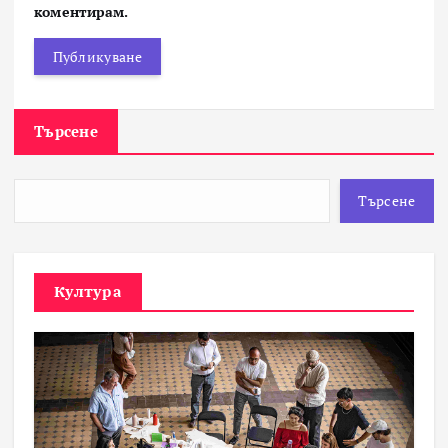
коментирам.
Търсене
Търсене
Култура