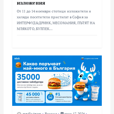
изложения
От 11 до 14 ноември стотици изложители и
хиляди посетители пристигат в София за
ИНТЕРФУД&ДРИНК, МЕСОМАНИЯ, ПЪТЯТ НА
МЛЯКОТО, БУЛПЕК…
media team
Вкусно
юни 17, 2026