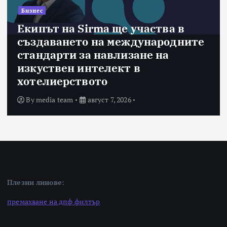
в
Бизнес
ните
Oracle предоставя моделите
Gemini на Google на хиляди
клиенти на бизнес приложен
By
media team
юли 31, 2026
Плезни линове:
премахване на дпф филтър