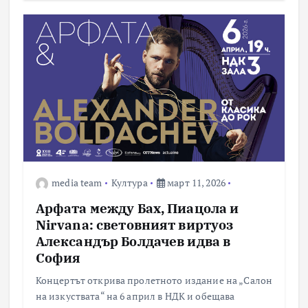
media team
Култура
март 11, 2026
Арфата между Бах, Пиацола и
Nirvana: световният виртуоз
Александър Болдачев идва в
София
Концертът открива пролетното издание на „Салон
на изкуствата“ на 6 април в НДК и обещава