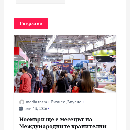
я
Свързани
media team
Бизнес
,
Вкусно
юли 13, 2026
Ноември ще е месецът на
Международните хранителни