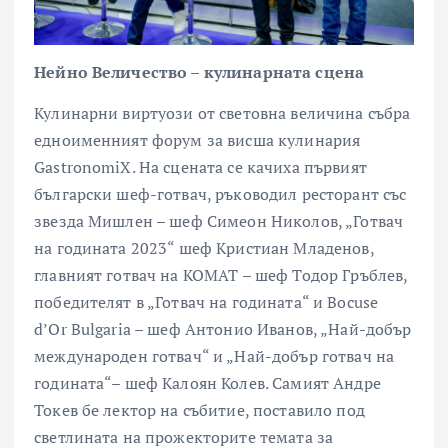
Нейно Величество – кулинарната сцена
Кулинарни виртуози от световна величина събра
едноименният форум за висша кулинария
GastronomiX. На сцената се качиха първият
български шеф-готвач, ръководил ресторант със
звезда Мишлен – шеф Симеон Николов, „Готвач
на годината 2023“ шеф Кристиан Младенов,
главният готвач на КОМАТ – шеф Тодор Гръблев,
победителят в „Готвач на годината“ и Bocuse
d’Or Bulgaria – шеф Антонио Иванов, „Най-добър
международен готвач“ и „Най-добър готвач на
годината“– шеф Калоян Колев. Самият Андре
Токев бе лектор на събитие, поставило под
светлината на прожекторите темата за