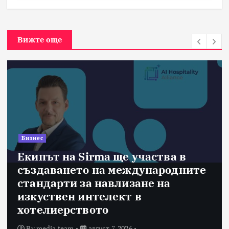
Вижте още
Бизнес
Екипът на Sirma ще участва в
създаването на международните
стандарти за навлизане на
изкуствен интелект в
хотелиерството
By
media team
август 7, 2026