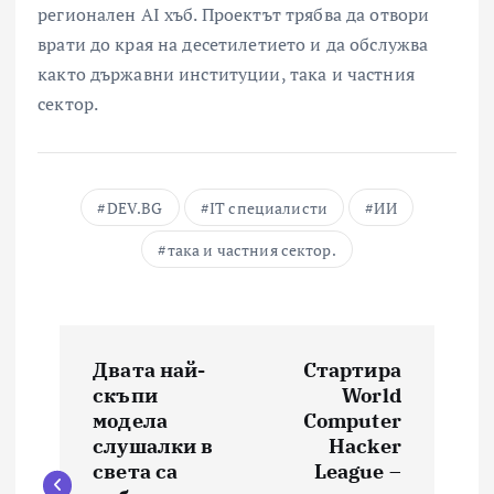
регионален AI хъб. Проектът трябва да отвори
врати до края на десетилетието и да обслужва
както държавни институции, така и частния
сектор.
DEV.BG
IT специалисти
ИИ
така и частния сектор.
Н
Двата най-
Стартира
а
скъпи
World
модела
Computer
в
слушалки в
Hacker
света са
League –