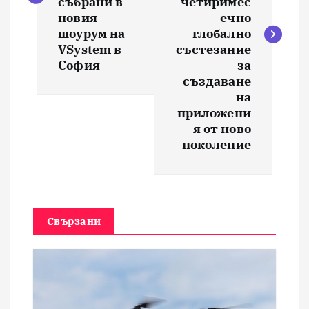
и
събрани в
четиримес
новия
ечно
шоурум на
глобално
г
VSystem в
състезание
София
за
а
създаване
на
ц
приложени
я от ново
и
поколение
я
Свързани