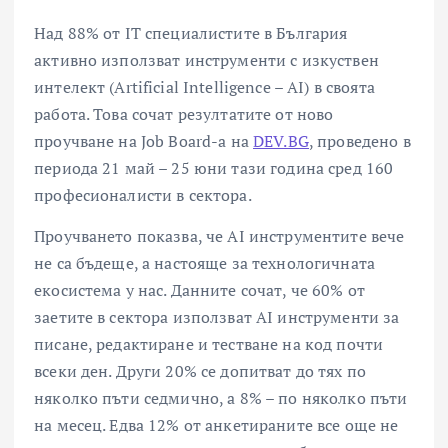
Над 88% от IT специалистите в България
активно използват инструменти с изкуствен
интелект (Artificial Intelligence – AI) в своята
работа. Това сочат резултатите от ново
проучване на Job Board-а на
DEV.BG
, проведено в
периода 21 май – 25 юни тази година сред 160
професионалисти в сектора.
Проучването показва, че AI инструментите вече
не са бъдеще, а настояще за технологичната
екосистема у нас. Данните сочат, че 60% от
заетите в сектора използват AI инструменти за
писане, редактиране и тестване на код почти
всеки ден. Други 20% се допитват до тях по
няколко пъти седмично, а 8% – по няколко пъти
на месец. Едва 12% от анкетираните все още не