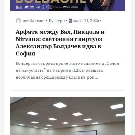
media team
Култура
март 11, 2026
Арфата между Бах, Пиацола и
Nirvana: световният виртуоз
Александър Болдачев идва в
София
Концертът открива пролетното издание на „Салон
на изкуствата“ на 6 април в НДК и обещава
необичайна среща между класика, рок…