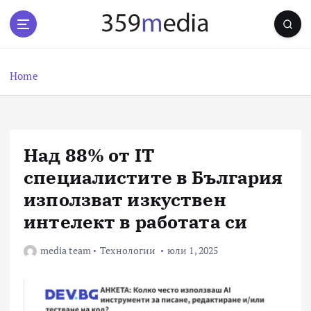
S
k
i
p
t
Home
o
c
o
n
Над 88% от IT
t
e
специалистите в България
n
използват изкуствен
t
интелект в работата си
media team
Технологии
юли 1, 2025