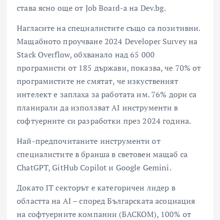
става ясно още от Job Board-а на Dev.bg.
Нагласите на специалистите също са позитивни.
Мащабното проучване 2024 Developer Survey на
Stack Overflow, обхванало над 65 000
програмисти от 185 държави, показва, че 70% от
програмистите не смятат, че изкуственият
интелект е заплаха за работата им. 76% дори са
планирали да използват AI инструменти в
софтуерните си разработки през 2024 година.
Най-предпочитаните инструменти от
специалистите в браншa в световен мащаб са
ChatGPT, GitHub Copilot и Google Gemini.
Докато IT секторът е категоричен лидер в
областта на AI – според Българската асоциация
на софтуерните компании (БАСКОМ), 100% от