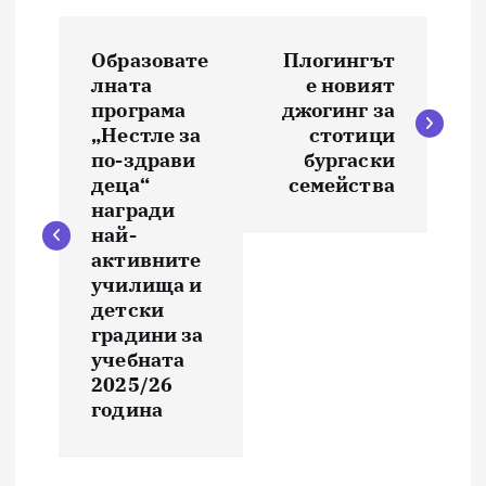
Н
Образовате
Плогингът
а
лната
е новият
програма
джогинг за
в
„Нестле за
стотици
по-здрави
бургаски
и
деца“
семейства
награди
най-
г
активните
училища и
а
детски
градини за
ц
учебната
2025/26
и
година
я