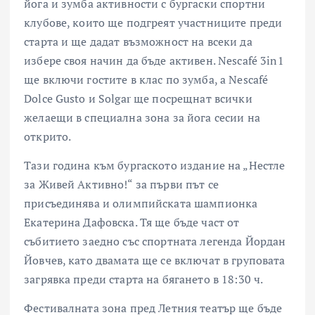
йога и зумба активности с бургаски спортни
клубове, които ще подгреят участниците преди
старта и ще дадат възможност на всеки да
избере своя начин да бъде активен. Nescafé 3in1
ще включи гостите в клас по зумба, а Nescafé
Dolce Gusto и Solgar ще посрещнат всички
желаещи в специална зона за йога сесии на
открито.
Тази година към бургаското издание на „Нестле
за Живей Активно!“ за първи път се
присъединява и олимпийската шампионка
Екатерина Дафовска. Тя ще бъде част от
събитието заедно със спортната легенда Йордан
Йовчев, като двамата ще се включат в груповата
загрявка преди старта на бягането в 18:30 ч.
Фестивалната зона пред Летния театър ще бъде