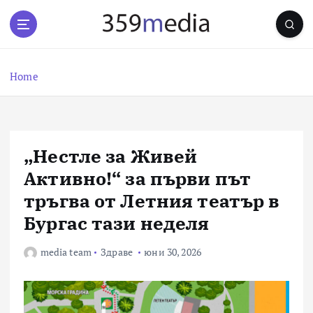
S
k
i
p
t
Home
o
c
o
n
„Нестле за Живей
t
e
Активно!“ за първи път
n
тръгва от Летния театър в
t
Бургас тази неделя
media team
Здраве
юни 30, 2026