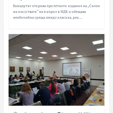
Концертът открива пролетното издание на „Салон
на изкуствата“ на 6 април в НДК и обещава
необичайна среща между класика, рок…