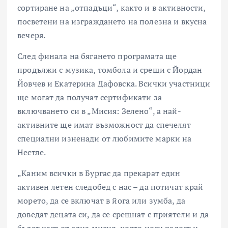
сортиране на „отпадъци“, както и в активности,
посветени на изграждането на полезна и вкусна
вечеря.
След финала на бягането програмата ще
продължи с музика, томбола и срещи с Йордан
Йовчев и Екатерина Дафовска. Всички участници
ще могат да получат сертификати за
включването си в „Мисия: Зелено“, а най-
активните ще имат възможност да спечелят
специални изненади от любимите марки на
Нестле.
„Каним всички в Бургас да прекарат един
активен летен следобед с нас – да потичат край
морето, да се включат в йога или зумба, да
доведат децата си, да се срещнат с приятели и да
бъдат част от една мисия, която носи радост и