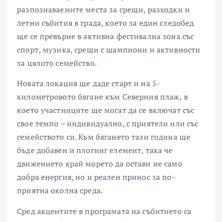
разпознаваемите места за срещи, разходки и
летни събития в града, което за един следобед
ще се превърне в активна фестивална зона със
спорт, музика, срещи с шампиони и активности
за цялото семейство.
Новата локация ще даде старт и на 5-
километровото бягане към Северния плаж, в
което участниците ще могат да се включат със
свое темпо – индивидуално, с приятели или със
семейството си. Към бягането тази година ще
бъде добавен и плогинг елемент, така че
движението край морето да остави не само
добра енергия, но и реален принос за по-
приятна околна среда.
Сред акцентите в програмата на събитието са