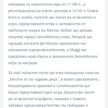
отворена за посетители още от 17:00 ч., а
регистрацията на място започва в 16:30 ч. Освен
йога и зумба, гостите ще могат да се включат в
игри, предизвикателства и активности от
любимите марки на Нестле. KitKat ще добави
спортен заряд с волейболна зона, Nesquik ще
зарадва малките футболни шампиони със
специално предизвикателство, а Maggi ще
предложи една бърза и динамична баскетболна
игра за награди.
За най-малките гости ще има специална зона на
„Нестле за по-здрави деца“, в която движението,
балансираното хранене и устойчивостта ще
бъдат представени през игра. Децата ще могат
да се включат в щафети, скачане с чували,
забавни предизвикателства със събиране и