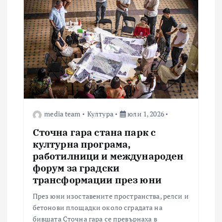
я
media team
Култура
юли 1, 2026
Сточна гара стана парк с
културна програма,
работилници и международен
форум за градски
трансформации през юни
През юни изоставените пространства, релси и
бетонови площадки около сградата на
бившата Сточна гара се превърнаха в