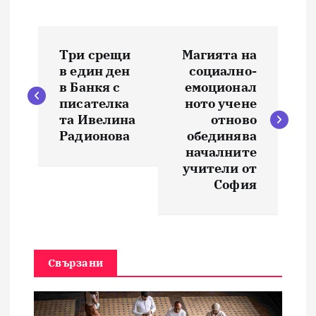
Н
Три срещи
Магията на
а
в един ден
социално-
в Банкя с
емоционал
в
писателка
ното учене
та Ивелина
отново
и
Радионова
обединява
началните
учители от
г
София
а
ц
Свързани
и