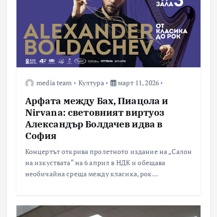
media team
Култура
март 11, 2026
Арфата между Бах, Пиацола и
Nirvana: световният виртуоз
Александър Болдачев идва в
София
Концертът открива пролетното издание на „Салон
на изкуствата“ на 6 април в НДК и обещава
необичайна среща между класика, рок…