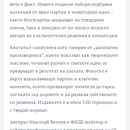
вече е факт. Новото издание събира подбрана
колекция от ярки партии и новаторски идеи –
както безсмъртни шедьоври на утвърдени
имена, така и находки от по-малко познати
автори на изключителни решения и концепции.
Книгата е замислена като галерия от „шахматни
произведения“, които показват как творческото
мислене, точният разчет и смелите идеи се
превръщат в резултат на дъската. Фокусът е
върху вдъхновяващи партии и ключови
моменти, които провокират читателя да търси
логиката зад ходовете и да развива собствените
си решения. Изданието е в обем 320 страници и
с твърди корици.
Авторът Николай Велчев е ФИДЕ майстор и
работи професионално в шахмата от края на 70-