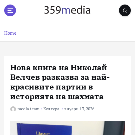
S
k
i
p
t
Home
o
c
o
n
Нова книга на Николай
t
e
Велчев разказва за най-
n
красивите партии в
t
историята на шахмата
media team
Култура
януари 13, 2026