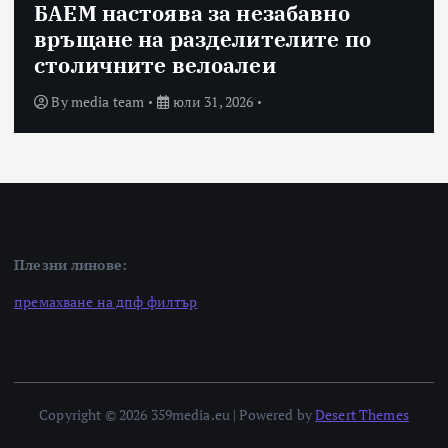
БАЕМ настоява за незабавно
връщане на разделителите по
столичните велоалеи
By
media team
юли 31, 2026
Плезни линове:
премахване на дпф филтър
Copyright © 2026 359media.eu | Powered by
Desert Themes