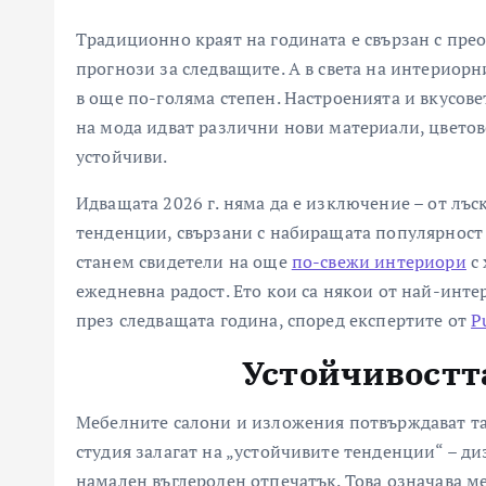
Традиционно краят на годината е свързан с пре
прогнози за следващите. А в света на интериор
в още по-голяма степен. Настроенията и вкусове
на мода идват различни нови материали, цветове
устойчиви.
Идващата 2026 г. няма да е изключение – от лъ
тенденции, свързани с набиращата популярност 
станем свидетели на още
по-свежи интериори
с 
ежедневна радост. Ето кои са някои от най-инт
през следващата година, според експертите от
P
Устойчивостта
Мебелните салони и изложения потвърждават т
студия залагат на „устойчивите тенденции“ – д
намален въглероден отпечатък. Това означава м