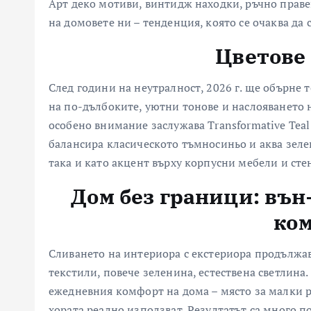
Арт деко мотиви, винтидж находки, ръчно праве
на домовете ни – тенденция, която се очаква да 
Цветове 
След години на неутралност, 2026 г. ще обърне
на по-дълбоките, уютни тонове и наслояването н
особено внимание заслужава Transformative Teal 
балансира класическото тъмносиньо и аква зеле
така и като акцент върху корпусни мебели и сте
Дом без граници: вън
ко
Сливането на интериора с екстериора продължа
текстили, повече зеленина, естествена светлина.
ежедневния комфорт на дома – място за малки р
хората реално използват. Резултатът са много 