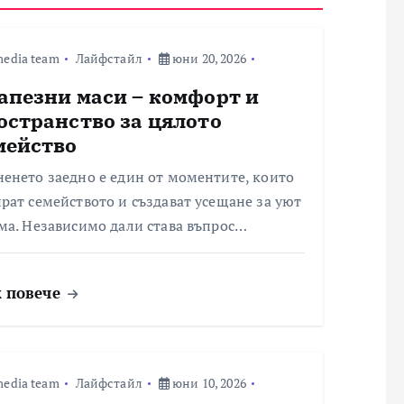
edia team
Лайфстайл
юни 20, 2026
апезни маси – комфорт и
остранство за цялото
мейство
енето заедно е един от моментите, които
рат семейството и създават усещане за уют
ма. Независимо дали става въпрос…
 повече
edia team
Лайфстайл
юни 10, 2026