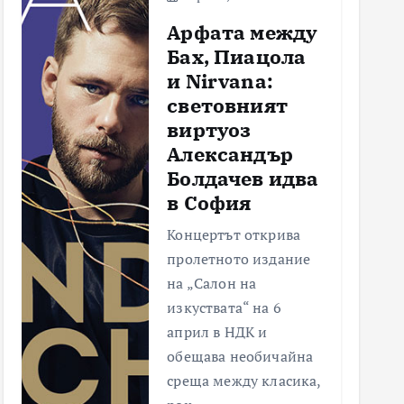
Арфата между
Бах, Пиацола
и Nirvana:
световният
виртуоз
Александър
Болдачев идва
в София
Концертът открива
пролетното издание
на „Салон на
изкуствата“ на 6
април в НДК и
обещава необичайна
среща между класика,