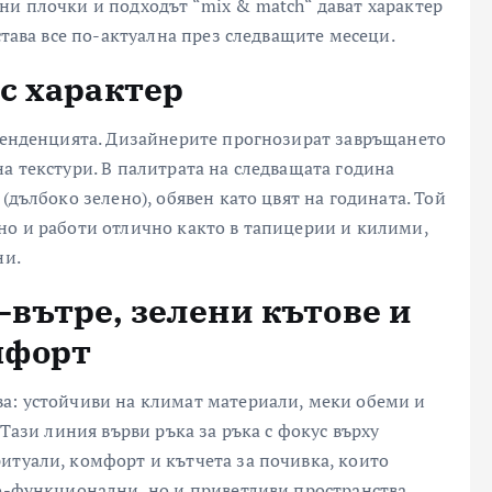
ни плочки и подходът “mix & match“ дават характер
става все по-актуална през следващите месеци.
с характер
 тенденцията. Дизайнерите прогнозират завръщането
а текстури. В палитрата на следващата година
(дълбоко зелено), обявен като цвят на годината. Той
но и работи отлично както в тапицерии и килими,
ни.
–
вътре, зелени кътове и
мфорт
ва: устойчиви на климат материали, меки обеми и
 Тази линия върви ръка за ръка с фокус върху
итуали, комфорт и кътчета за почивка, които
по-функционални, но и приветливи пространства.