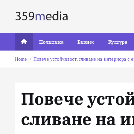
S
k
i
p
t
Политика
Бизнес
Култура
o
c
Home
Повече устойчивост, сливане на интериора с 
o
n
t
e
Повече усто
n
t
сливане на и