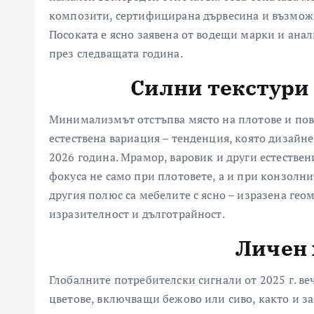
композити, сертифицирана дървесина и възможн
Посоката е ясно заявена от водещи марки и ана
през следващата година.
Силни текстури 
Минимализмът отстъпва място на плотове и пов
естествена вариация – тенденция, която дизайне
2026 година. Мрамор, варовик и други естествени
фокуса не само при плотовете, а и при конзолни
другия полюс са мебелите с ясно – изразена ге
изразителност и дълготрайност.
Личен 
Глобалните потребителски сигнали от 2025 г. в
цветове, включващи бежово или сиво, както и з