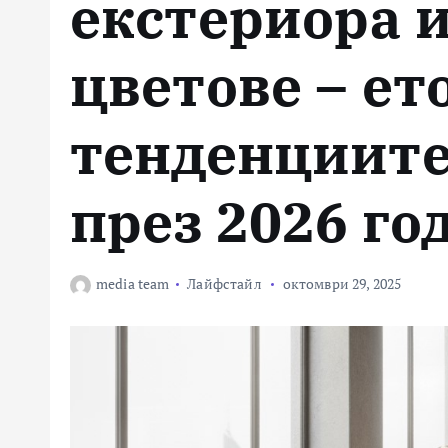
екстериора 
цветове – ет
тенденциите
през 2026 го
media team
Лайфстайл
октомври 29, 2025