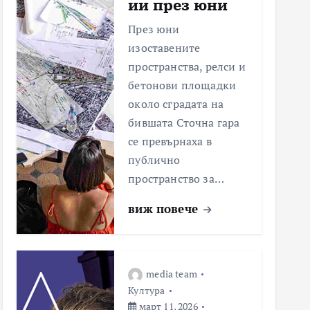
ии през юни
През юни
изоставените
пространства, релси и
бетонови площадки
около сградата на
бившата Сточна гара
се превърнаха в
публично
пространство за…
виж повече
media team
Култура
март 11, 2026