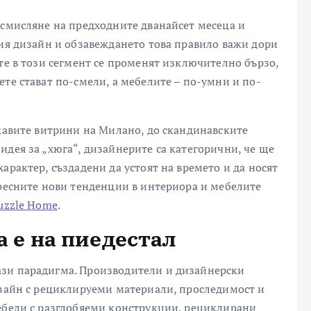
осмисляне на предходните дванайсет месеца и
ния дизайн и обзавеждането това правило важи дори
те в този сегмент се променят изключително бързо,
те стават по-смели, а мебелите – по-умни и по-
скавите витрини на Милано, до скандинавските
идея за „хюга“, дизайнерите са категорични, че ще
характер, създадени да устоят на времето и да носят
ересните нови тенденции в интериора и мебелите
uzzle Home
.
 е на пиедестал
ази парадигма. Производители и дизайнерски
изайн с рециклируеми материали, проследимост и
ебели с разглобяеми конструкции, рециклирани