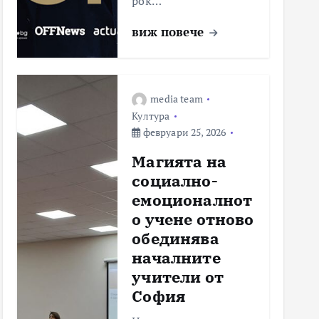
рок…
виж повече
media team
Култура
февруари 25, 2026
Магията на
социално-
емоционалнот
о учене отново
обединява
началните
учители от
София