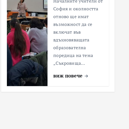
Началните учители от
София и околността
отново ще имат
възможност да се
включат във
вдъхновяващата
образователна
поредица на тема
„Съкровища…
виж повече