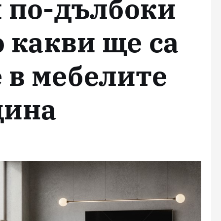
и по-дълбоки
о какви ще са
 в мебелите
дина