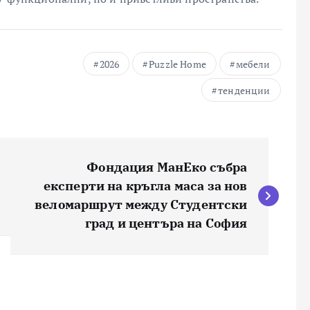
2026
Puzzle Home
мебели
тенденции
Фондация МанЕко събра
експерти на кръгла маса за нов
веломаршрут между Студентски
град и центъра на София