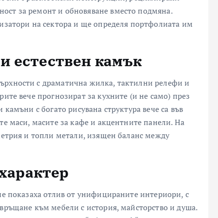
ост за ремонт и обновяване вместо подмяна.
лизатори на сектора и ще определя портфолиата им
и естествен камък
ърхности с драматична жилка, тактилни релефи и
рите вече прогнозират за кухните (и не само) през
 камъни с богато рисувана структура вече са във
те маси, масите за кафе и акцентните панели. На
ометрия и топли метали, изящен баланс между
характер
ече показаха отлив от унифицираните интериори, с
авръщане към мебели с история, майсторство и душа.