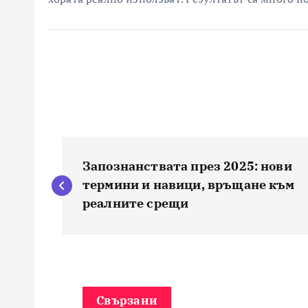
Н
Запознанствата през 2025: нови
а
термини и навици, връщане към
реалните срещи
в
и
Свързани