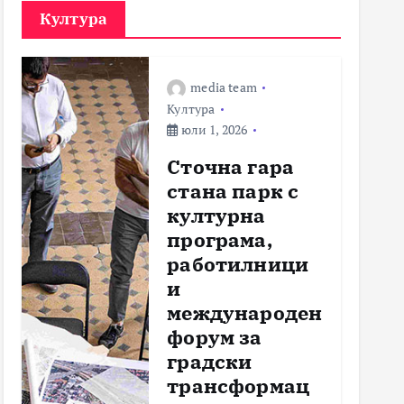
Култура
media team
Култура
юли 1, 2026
Сточна гара
стана парк с
културна
програма,
работилници
и
международен
форум за
градски
трансформац