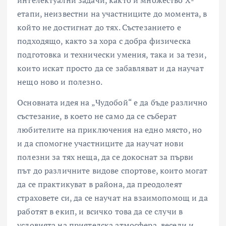
интелектуални задачи, както и множество Х-
етапи, неизвестни на участниците до момента, в
който не достигнат до тях. Състезанието е
подходящо, както за хора с добра физическа
подготовка и технически умения, така и за тези,
които искат просто да се забавляват и да научат
нещо ново и полезно.
Основната идея на „Чудобой“ е да бъде различно
състезание, в което не само да се съберат
любителите на приключения на едно място, но
и да спомогне участниците да научат нови
полезни за тях неща, да се докоснат за първи
път до различните видове спортове, които могат
да се практикуват в района, да преодолеят
страховете си, да се научат на взаимопомощ и да
работят в екип, и всичко това да се случи в
условията на приятелска атмосфера, весели и