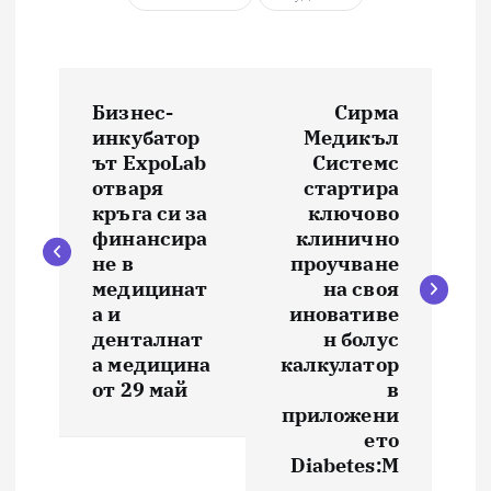
Н
Бизнес-
Сирма
а
инкубатор
Медикъл
ът ExpoLab
Системс
в
отваря
стартира
кръга си за
ключово
и
финансира
клинично
не в
проучване
медицинат
на своя
г
а и
иновативе
денталнат
н болус
а
а медицина
калкулатор
от 29 май
в
ц
приложени
ето
и
Diabetes:M