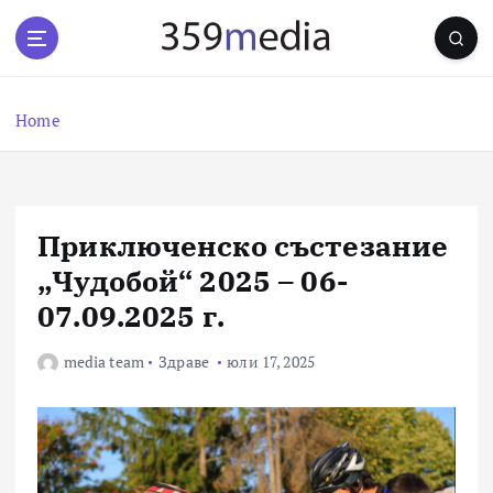
S
k
i
p
t
Home
o
c
o
n
Приключенско състезание
t
e
„Чудобой“ 2025 – 06-
n
07.09.2025 г.
t
media team
Здраве
юли 17, 2025