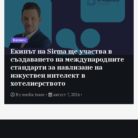
Бизнес
Екипът на Sirma ще участва в
създаването на международните
стандарти за навлизане на
изкуствен интелект в
G
хотелиерството
By
media team
август 7, 2026