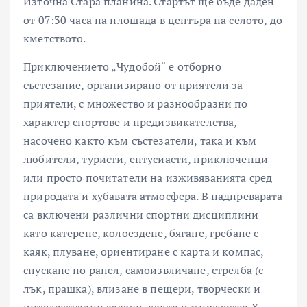
Източна Стара планина. Стартът ще бъде даден
от 07:30 часа на площада в центъра на селото, до
кметството.
Приключението „Чудобой“ е отборно
състезание, организирано от приятели за
приятели, с множество и разнообразни по
характер спортове и предизвикателства,
насочено както към състезатели, така и към
любители, туристи, ентусиасти, приключенци
или просто почитатели на изживяванията сред
природата и хубавата атмосфера. В надпреварата
са включени различни спортни дисциплини
като катерене, колоездене, бягане, гребане с
каяк, плуване, ориентиране с карта и компас,
спускане по рапел, самоизвличане, стрелба (с
лък, прашка), влизане в пещери, творчески и