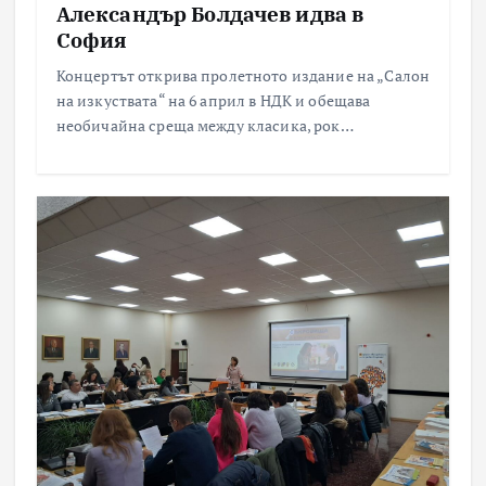
Александър Болдачев идва в
София
Концертът открива пролетното издание на „Салон
на изкуствата“ на 6 април в НДК и обещава
необичайна среща между класика, рок…