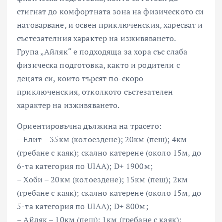
стигнат до комфортната зона на физическото си
натоварване, и освен приключенския, харесват и
състезателния характер на изживяването.
Група „Айляк“ е подходяща за хора със слаба
физическа подготовка, както и родители с
децата си, които търсят по-скоро
приключенския, отколкото състезателен
характер на изживяването.
Ориентировъчна дължина на трасето:
– Елит – 35км (колоездене); 20км (пеш); 4км
(гребане с каяк); скално катерене (около 15м, до
6-та категория по UIAA); D+ 1900м;
– Хоби – 20км (колоездене); 15км (пеш); 2км
(гребане с каяк); скално катерене (около 15м, до
5-та категория по UIAA); D+ 800м;
– Айляк – 10км (пеш); 1км (гребане с каяк);