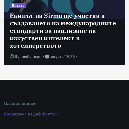
Бизнес
Екипът на Sirma ще участва в
създаването на международните
стандарти за навлизане на
изкуствен интелект в
хотелиерството
By
media team
август 7, 2026
Плезни линове:
премахване на дпф филтър