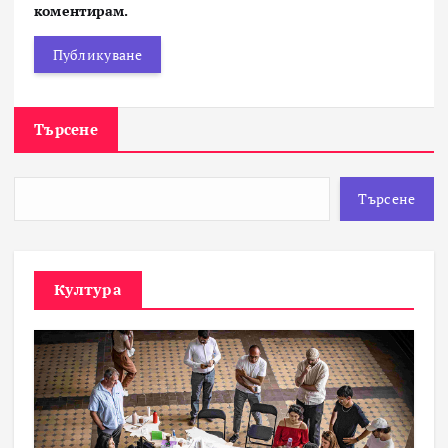
коментирам.
Търсене
Търсене
Култура