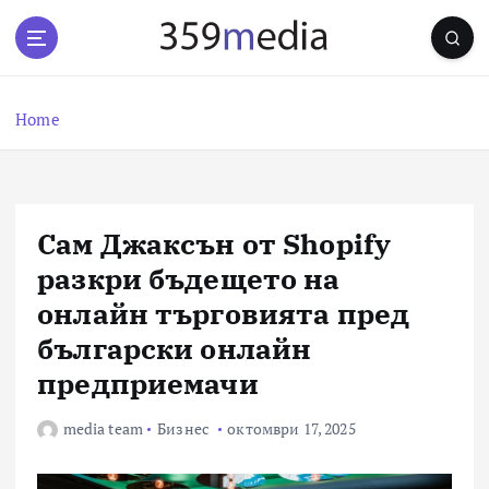
S
k
i
p
t
Home
o
c
o
n
Сам Джаксън от Shopify
t
e
разкри бъдещето на
n
онлайн търговията пред
t
български онлайн
предприемачи
media team
Бизнес
октомври 17, 2025