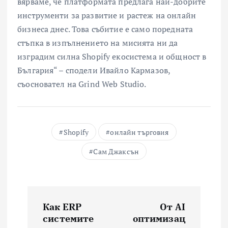
вярваме, че платформата предлага най-добрите
инструменти за развитие и растеж на онлайн
бизнеса днес. Това събитие е само поредната
стъпка в изпълнението на мисията ни да
изградим силна Shopify екосистема и общност в
България“ – сподели Ивайло Кармазов,
съосновател на Grind Web Studio.
Shopify
онлайн търговия
Сам Джаксън
Н
Как ERP
От AI
а
системите
оптимизац