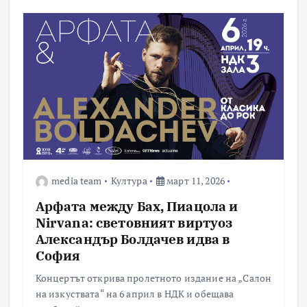
media team
Култура
март 11, 2026
Арфата между Бах, Пиацола и
Nirvana: световният виртуоз
Александър Болдачев идва в
София
Концертът открива пролетното издание на „Салон
на изкуствата“ на 6 април в НДК и обещава