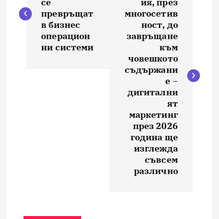
се
ия, през
в
превръщат
многосетив
в бизнес
ност, до
и
операцион
завръщане
ни системи
към
човешкото
г
съдържани
е –
а
дигитални
ят
ц
маркетинг
през 2026
и
година ще
изглежда
я
съвсем
различно