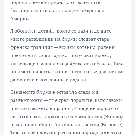
породата вече е призната от водещите
фелинологични организации в Европа и
Америка.
Любопитен детайл, който се пази и до днес:
много развъдници на бирми следват стара
френска традиция — всички котенца, родени
през една и съща година, получават имена,
започващи с една и съща буква от азбуката. Така
по името на котката опитното око веднага може
да отгатне в коя година е родена.
Свещената бирма е оставила следа и в
развъждането — тя е сред породите, използвани
при създаването на рагдол. И още нещо, което
често обърква хората: свещената бирма (Birman)
няма нищо общо с бирманската котка (Burmese).
Това са две напълно различни породи, които си