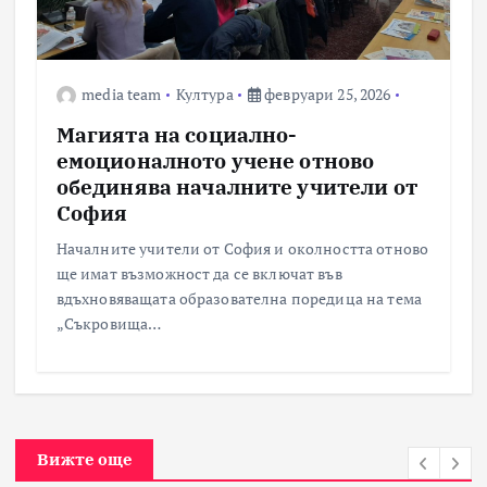
media team
Култура
февруари 25, 2026
Магията на социално-
емоционалното учене отново
обединява началните учители от
София
Началните учители от София и околността отново
ще имат възможност да се включат във
вдъхновяващата образователна поредица на тема
„Съкровища…
Вижте още