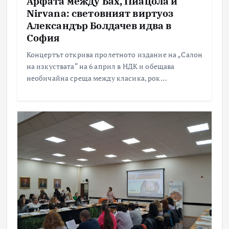
Арфата между Бах, Пиацола и
Nirvana: световният виртуоз
Александър Болдачев идва в
София
Концертът открива пролетното издание на „Салон
на изкуствата“ на 6 април в НДК и обещава
необичайна среща между класика, рок…