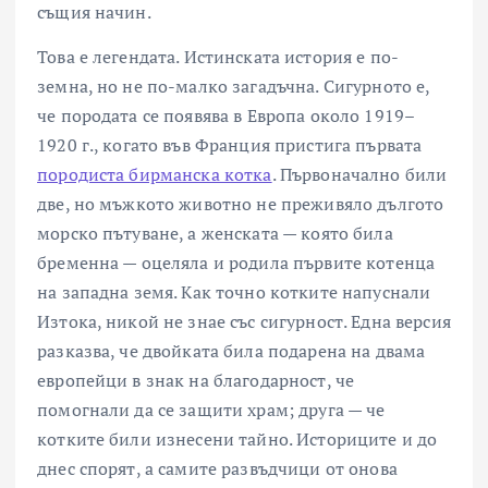
същия начин.
Това е легендата. Истинската история е по-
земна, но не по-малко загадъчна. Сигурното е,
че породата се появява в Европа около 1919–
1920 г., когато във Франция пристига първата
породиста бирманска котка
. Първоначално били
две, но мъжкото животно не преживяло дългото
морско пътуване, а женската — която била
бременна — оцеляла и родила първите котенца
на западна земя. Как точно котките напуснали
Изтока, никой не знае със сигурност. Една версия
разказва, че двойката била подарена на двама
европейци в знак на благодарност, че
помогнали да се защити храм; друга — че
котките били изнесени тайно. Историците и до
днес спорят, а самите развъдчици от онова