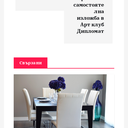
самостояте
г
лна
изложба в
а
Арт клуб
Дипломат
ц
и
я
Свързани