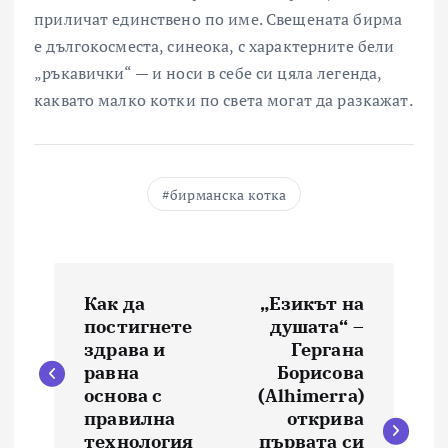
приличат единствено по име. Свещената бирма
е дългокосместа, синеока, с характерните бели
„ръкавички“ — и носи в себе си цяла легенда,
каквато малко котки по света могат да разкажат.
бирманска котка
Н
Как да
„Езикът на
а
постигнете
душата“ –
здрава и
Гергана
в
равна
Борисова
основа с
(Alhimerra)
и
правилна
открива
технология
първата си