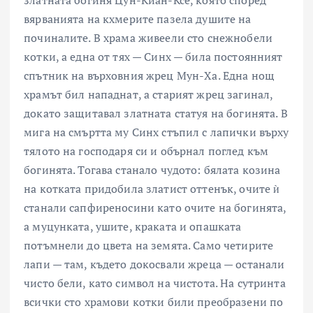
вярванията на кхмерите пазела душите на
починалите. В храма живеели сто снежнобели
котки, а една от тях — Синх — била постоянният
спътник на върховния жрец Мун-Ха. Една нощ
храмът бил нападнат, а старият жрец загинал,
докато защитавал златната статуя на богинята. В
мига на смъртта му Синх стъпил с лапички върху
тялото на господаря си и обърнал поглед към
богинята. Тогава станало чудото: бялата козина
на котката придобила златист оттенък, очите ѝ
станали сапфиреносини като очите на богинята,
а муцунката, ушите, краката и опашката
потъмнели до цвета на земята. Само четирите
лапи — там, където докосвали жреца — останали
чисто бели, като символ на чистота. На сутринта
всички сто храмови котки били преобразени по