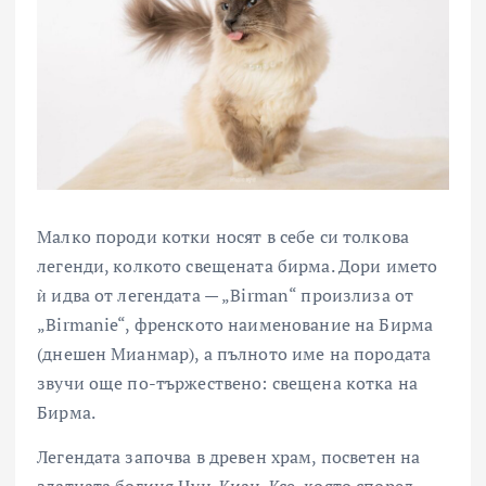
Малко породи котки носят в себе си толкова
легенди, колкото свещената бирма. Дори името
ѝ идва от легендата — „Birman“ произлиза от
„Birmanie“, френското наименование на Бирма
(днешен Мианмар), а пълното име на породата
звучи още по-тържествено: свещена котка на
Бирма.
Легендата започва в древен храм, посветен на
златната богиня Цун-Киан-Ксе, която според