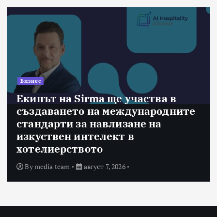
Бизнес
Екипът на Sirma ще участва в
създаването на международните
стандарти за навлизане на
изкуствен интелект в
хотелиерството
By
media team
август 7, 2026