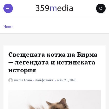
S
k
i
p
t
Home
o
c
o
n
Свещената котка на Бирма
t
e
— легендата и истинската
n
история
t
media team
Лайфстайл
май 21, 2026