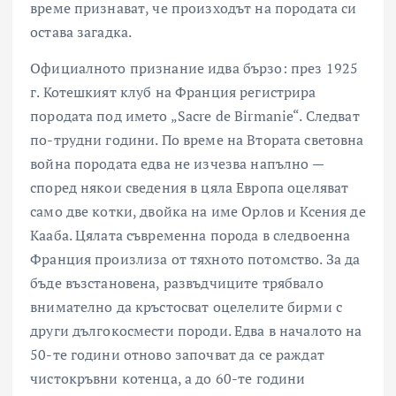
време признават, че произходът на породата си
остава загадка.
Официалното признание идва бързо: през 1925
г. Котешкият клуб на Франция регистрира
породата под името „Sacre de Birmanie“. Следват
по-трудни години. По време на Втората световна
война породата едва не изчезва напълно —
според някои сведения в цяла Европа оцеляват
само две котки, двойка на име Орлов и Ксения де
Кааба. Цялата съвременна порода в следвоенна
Франция произлиза от тяхното потомство. За да
бъде възстановена, развъдчиците трябвало
внимателно да кръстосват оцелелите бирми с
други дългокосмести породи. Едва в началото на
50-те години отново започват да се раждат
чистокръвни котенца, а до 60-те години