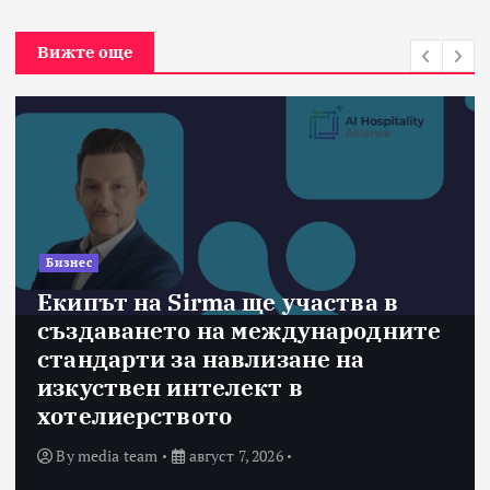
Вижте още
Бизнес
Екипът на Sirma ще участва в
създаването на международните
стандарти за навлизане на
изкуствен интелект в
хотелиерството
By
media team
август 7, 2026