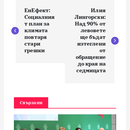
Н
ЕнЕфект:
Илия
а
Социалния
Лингорски:
т план за
Над 90% от
в
климата
левовете
повтаря
ще бъдат
и
стари
изтеглени
грешки
от
обращение
г
до края на
седмицата
а
ц
и
Свързани
я