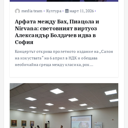
media team
Култура
март 11, 2026
Арфата между Бах, Пиацола и
Nirvana: световният виртуоз
Александър Болдачев идва в
София
Концертът открива пролетното издание на „Салон
на изкуствата“ на 6 април в НДК и обещава
необичайна среща между класика, рок…