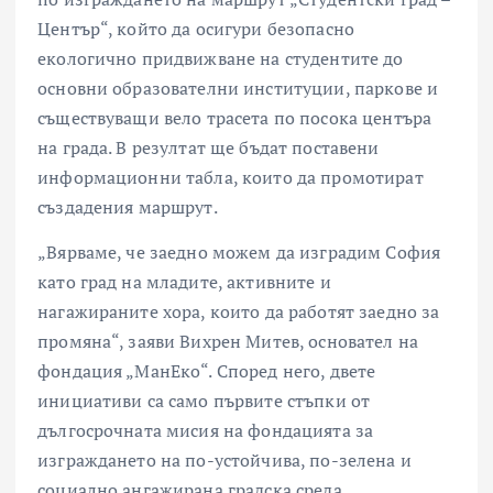
Център“, който да осигури безопасно
екологично придвижване на студентите до
основни образователни институции, паркове и
съществуващи вело трасета по посока центъра
на града. В резултат ще бъдат поставени
информационни табла, които да промотират
създадения маршрут.
„Вярваме, че заедно можем да изградим София
като град на младите, активните и
нагажираните хора, които да работят заедно за
промяна“, заяви Вихрен Митев, основател на
фондация „МанЕко“. Според него, двете
инициативи са само първите стъпки от
дългосрочната мисия на фондацията за
изграждането на по-устойчива, по-зелена и
социално ангажирана градска среда,