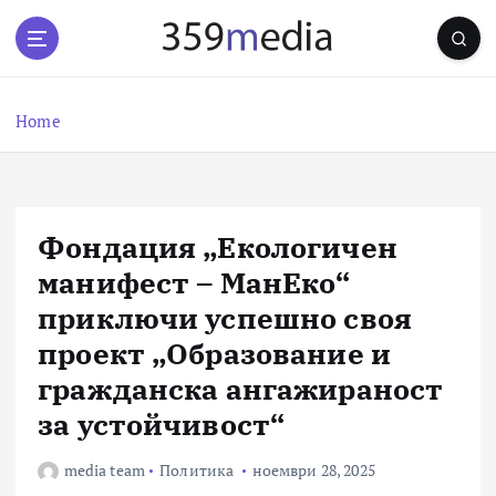
S
k
i
p
t
Home
o
c
o
n
Фондация „Екологичен
t
e
манифест – МанЕко“
n
приключи успешно своя
t
проект „Образование и
гражданска ангажираност
за устойчивост“
media team
Политика
ноември 28, 2025