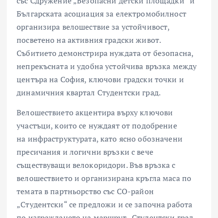
със Сдружение „Безопасни детски площадки“ и
Българската асоциация за електромобилност
организира велошествие за устойчивост,
посветено на активния градски живот.
Събитието демонстрира нуждата от безопасна,
непрекъсната и удобна устойчива връзка между
центъра на София, ключови градски точки и
динамичния квартал Студентски град.
Велошествието акцентира върху ключови
участъци, които се нуждаят от подобрение
на инфраструктурата, като ясно обозначени
пресичания и логични връзки с вече
съществуващи велокоридори. Във връзка с
велошествието и организирана кръгла маса по
темата в партньорство със СО-район
„Студентски“ се предложи и се започна работа
по изграждането на маршрут „Студентски град –