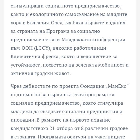
стимулиращи социалното предприемачество,
както и екологичното самосъзнание на младите
хора в България. Сред тях бяха първите издания
за страната на Програма за социално
предприемачество и Младежката конференция
към ООН (LCOY), няколко работилници
Климатична фреска, както и велошествие за
устойчивост, посветено на зелената мобилност и
активния градски живот.
Чрез дейностите по проекта Фондация „МанЕко“
подпомогна за първи път своя програма за
социално предприемачество, която стимулира
младежи да създават социални предприятия и
иновации. В рамките на първото издание
кандидатстваха 21 отбора от 8 различни градове
в страната. Програмата осигури на участниците