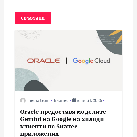
ц
Свързани
и
я
media team
Бизнес
юли 31, 2026
Oracle предоставя моделите
Gemini на Google на хиляди
клиенти на бизнес
приложения