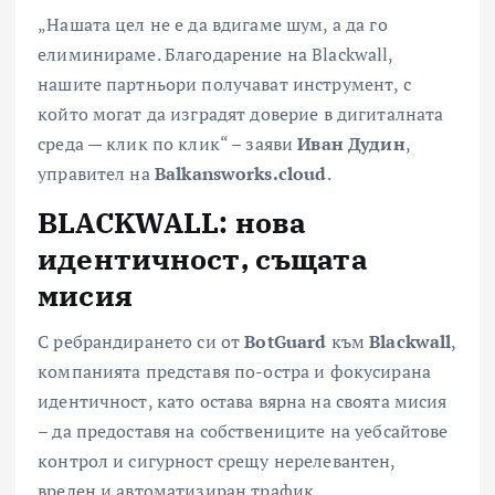
„Нашата цел не е да вдигаме шум, а да го
елиминираме. Благодарение на Blackwall,
нашите партньори получават инструмент, с
който могат да изградят доверие в дигиталната
среда — клик по клик“ – заяви
Иван Дудин
,
управител на
Balkansworks
.
cloud
.
BLACKWALL
: нова
идентичност, същата
мисия
С ребрандирането си от
BotGuard
към
Blackwall
,
компанията представя по-остра и фокусирана
идентичност, като остава вярна на своята мисия
– да предоставя на собствениците на уебсайтове
контрол и сигурност срещу нерелевантен,
вреден и автоматизиран трафик.