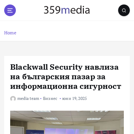
S
k
i
p
t
Home
o
c
o
n
Blackwall Security навлиза
t
e
на българския пазар за
n
информационна сигурност
t
media team
Бизнес
юни 19, 2025