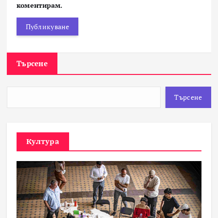
коментирам.
Търсене
Търсене
Култура