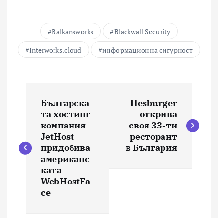
Balkansworks
Blackwall Security
Interworks.cloud
информационна сигурност
Н
Българска
Hesburger
а
та хостинг
открива
компания
своя 33-ти
в
JetHost
ресторант
придобива
в България
и
американс
ката
WebHostFa
г
ce
а