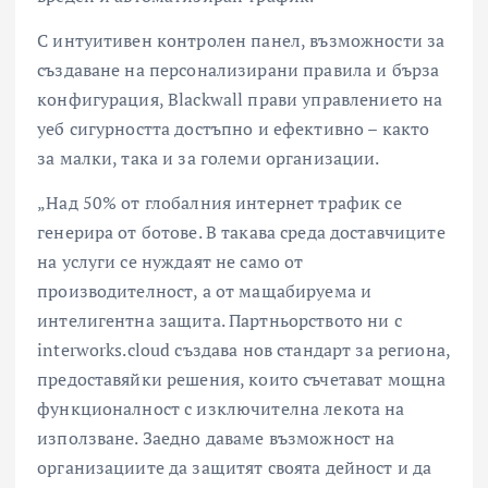
С интуитивен контролен панел, възможности за
създаване на персонализирани правила и бърза
конфигурация, Blackwall прави управлението на
уеб сигурността достъпно и ефективно – както
за малки, така и за големи организации.
„Над 50% от глобалния интернет трафик се
генерира от ботове. В такава среда доставчиците
на услуги се нуждаят не само от
производителност, а от мащабируема и
интелигентна защита. Партньорството ни с
interworks.cloud създава нов стандарт за региона,
предоставяйки решения, които съчетават мощна
функционалност с изключителна лекота на
използване. Заедно даваме възможност на
организациите да защитят своята дейност и да