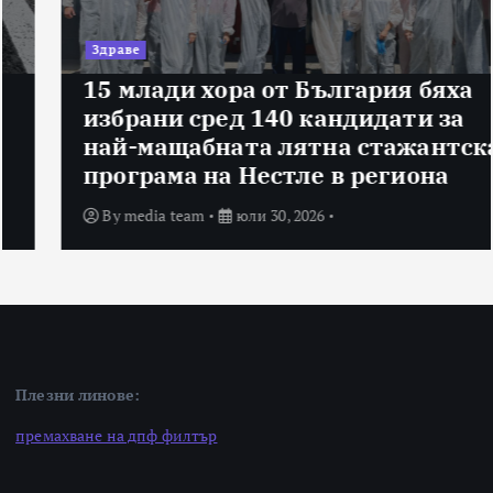
Здраве
15 млади хора от България бяха
избрани сред 140 кандидати за
най-мащабната лятна стажантска
програма на Нестле в региона
By
media team
юли 30, 2026
Плезни линове:
премахване на дпф филтър