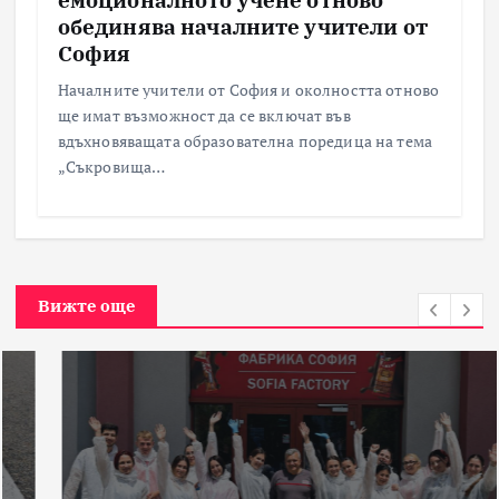
обединява началните учители от
София
Началните учители от София и околността отново
ще имат възможност да се включат във
вдъхновяващата образователна поредица на тема
„Съкровища…
Вижте още