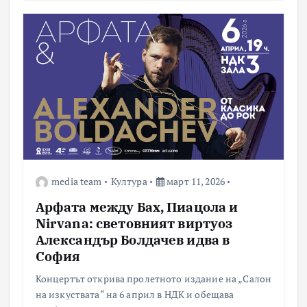
media team
Култура
март 11, 2026
Арфата между Бах, Пиацола и
Nirvana: световният виртуоз
Александър Болдачев идва в
София
Концертът открива пролетното издание на „Салон
на изкуствата“ на 6 април в НДК и обещава