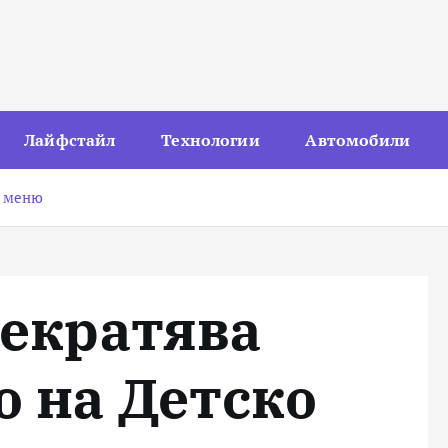
Лайфстайл
Технологии
Автомобили
о меню
рекратява
о на Детско