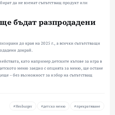
збират да не вземат съпътстващ продукт или
ще бъдат разпродадени
изирани до края на 2025 г., а всички съпътстващи
родадени докрай.
мействата, като например детските кътове за игра в
 детското меню заедно с опцията за меню, ще остане
деще – без възможност за избор на съпътстващ
Hesburger
детско меню
прекратяване