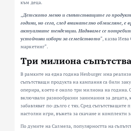
към деца.
„
Детското меню и съпътстващите го продукти 
години, но сега, след внимателно обмисляне, е
актуалните тенденции. Надяваме се потребит
устойчиви избори за семейството
“, казва Иев
маркетинг“.
Три милиона съпътств
В рамките на една година Hesburger има реализ
съпътстващи продукта на кампания са били заку
оперира, което е около три милиона на година.
включвали разнообразни занимания за децата, к
забавляват по-дълго с тях. Сред съпътстващите
настолни игри, въжета за скачане и комплекти з
По думите на Салмела, популярността на съпът