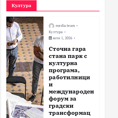
Култура
media team
Култура
юли 1, 2026
Сточна гара
стана парк с
културна
програма,
работилници
и
международен
форум за
градски
трансформац