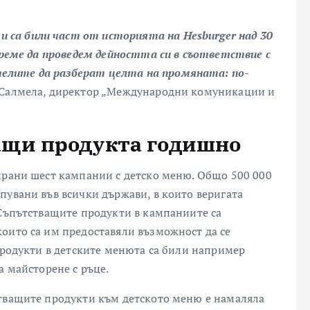
са били част от историята на Hesburger над 30
 време да проведем дейността си в съответствие с
елите да разберат целта на промяната: по-
а Салмела, директор „Международни комуникации и
ащи продукта годишно
ирани шест кампании с детско меню. Общо 500 000
пувани във всички държави, в които веригата
 Съпътстващите продукти в кампаниите са
оито са им предоставяли възможност да се
 продукти в детските менюта са били например
а майсторене с ръце.
стващите продукти към детското меню е намаляла