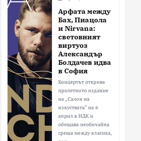
Арфата между
Бах, Пиацола
и Nirvana:
световният
виртуоз
Александър
Болдачев идва
в София
Концертът открива
пролетното издание
на „Салон на
изкуствата“ на 6
април в НДК и
обещава необичайна
среща между класика,