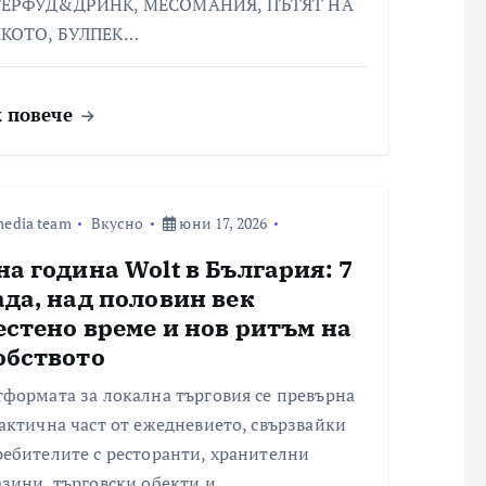
ЕРФУД&ДРИНК, МЕСОМАНИЯ, ПЪТЯТ НА
КОТО, БУЛПЕК…
 повече
edia team
Вкусно
юни 17, 2026
на година Wolt в България: 7
ада, над половин век
естено време и нов ритъм на
обството
формата за локална търговия се превърна
актична част от ежедневието, свързвайки
ебителите с ресторанти, хранителни
азини, търговски обекти и…