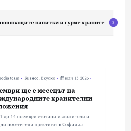
хновяващите напитки и гурме храните
edia team
Бизнес
,
Вкусно
юли 13, 2026
ември ще е месецът на
ждународните хранителни
ложения
11 до 14 ноември стотици изложители и
ди посетители пристигат в София за