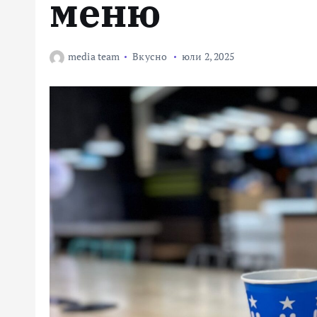
меню
media team
Вкусно
юли 2, 2025