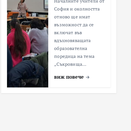
Началните учители от
София и околността
отново ще имат
възможност да се
включат във
вдъхновяващата
образователна
поредица на тема
„Съкровища…
виж повече