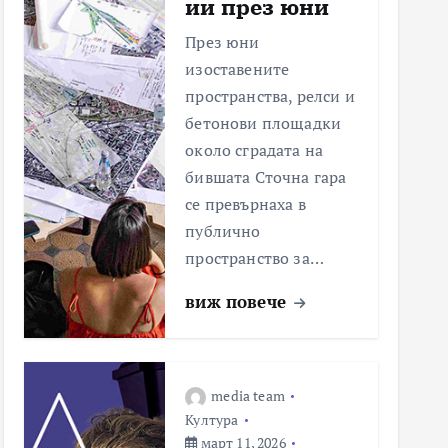
ии през юни
През юни
изоставените
пространства, релси и
бетонови площадки
около сградата на
бившата Сточна гара
се превърнаха в
публично
пространство за…
виж повече
media team
Култура
март 11, 2026