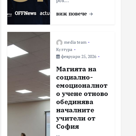
рок…
виж повече
media team
Култура
февруари 25, 2026
Магията на
социално-
емоционалнот
о учене отново
обединява
началните
учители от
София