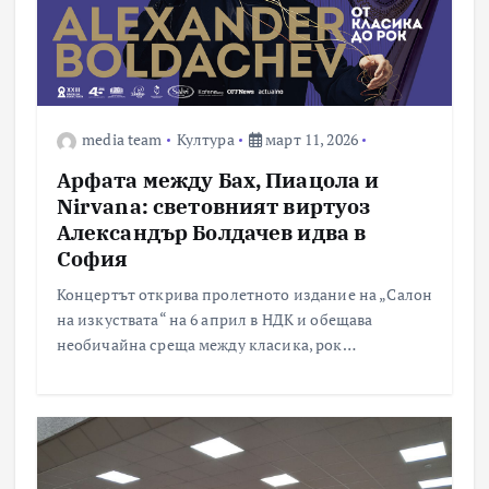
media team
Култура
март 11, 2026
Арфата между Бах, Пиацола и
Nirvana: световният виртуоз
Александър Болдачев идва в
София
Концертът открива пролетното издание на „Салон
на изкуствата“ на 6 април в НДК и обещава
необичайна среща между класика, рок…