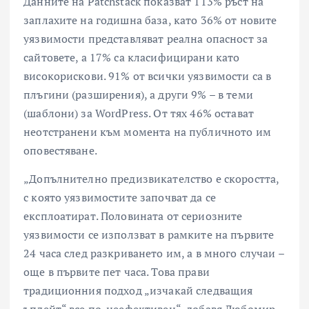
Данните на Patchstack показват 113% ръст на
заплахите на годишна база, като 36% от новите
уязвимости представляват реална опасност за
сайтовете, а 17% са класифицирани като
високорискови. 91% от всички уязвимости са в
плъгини (разширения), а други 9% – в теми
(шаблони) за WordPress. От тях 46% остават
неотстранени към момента на публичното им
оповестяване.
„Допълнително предизвикателство е скоростта,
с която уязвимостите започват да се
експлоатират. Половината от сериозните
уязвимости се използват в рамките на първите
24 часа след разкриването им, а в много случаи –
още в първите пет часа. Това прави
традиционния подход „изчакай следващия
ъпдейт“ все по-неефективен“, добавя Любомир