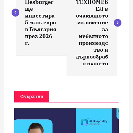
в
Hesburger
ТЕХНОМЕБ
ще
ЕЛ в
и
инвестира
очакваното
5 млн. евро
изложение
в България
за
г
през 2026
мебелното
г.
производс
а
тво и
дървообраб
ц
отването
и
я
Свързани