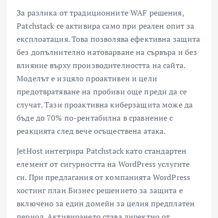
За разлика от традиционните WAF решения,
Patchstack се активира само при реален опит за
експлоатация. Това позволява ефективна защита
без допълнително натоварване на сървъра и без
влияние върху производителността на сайта.
Моделът е изцяло проактивен и цели
предотвратяване на пробиви още преди да се
случат. Тази проактивна киберзащита може да
бъде до 70% по-рентабилна в сравнение с
реакцията след вече осъществена атака.
JetHost интегрира Patchstack като стандартен
елемент от сигурността на WordPress услугите
си. При предлагания от компанията WordPress
хостинг план Бизнес решението за защита е
включено за един домейн за целия предплатен
период. Активирането става директно от