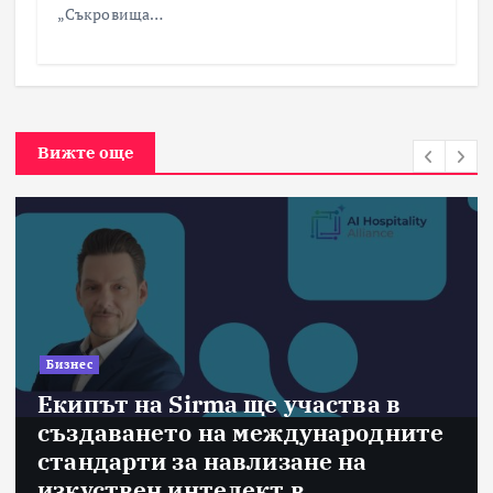
„Съкровища…
Вижте още
Бизнес
Екипът на Sirma ще участва в
създаването на международните
стандарти за навлизане на
изкуствен интелект в