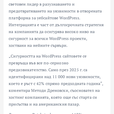
световен лидер в разузнаването и
предотвратяването на уязвимости в отворената
платформа за уебсайтове WordPress.
Интеграцията е част от дългосрочната стратегия
на компанията да осигурява високо ниво на
сигурност за всички WordPress проекти,
хоствани на нейните сървъри.
„Сигурността на WordPress сайтовете се
превръща във все по-сериозно
предизвикателство. Само през 2025 г. са
идентифицирани над 11 000 нови уязвимости,
което е ръст с 42% спрямо предходната година“,
коментира Методи Дреновски, съосновател на
хостинг компанията, която още със старта си
присъства и на американския пазар.