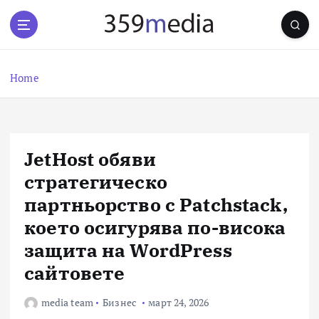
S
k
i
p
t
Home
o
c
o
n
JetHost обяви
t
e
стратегическо
n
партньорство с Patchstack,
t
което осигурява по-висока
защита на WordPress
сайтовете
media team
Бизнес
март 24, 2026