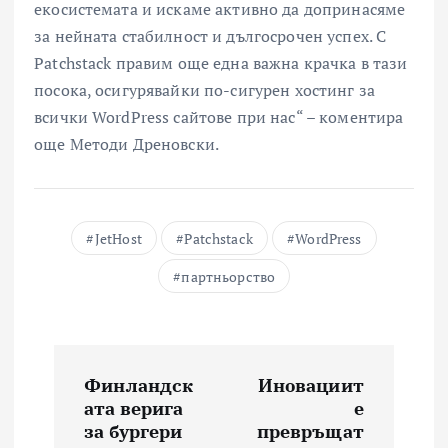
екосистемата и искаме активно да допринасяме
за нейната стабилност и дългосрочен успех. С
Patchstack правим още една важна крачка в тази
посока, осигурявайки по-сигурен хостинг за
всички WordPress сайтове при нас“ – коментира
още Методи Дреновски.
JetHost
Patchstack
WordPress
партньорство
Н
Финландск
Иновациит
а
ата верига
е
за бургери
превръщат