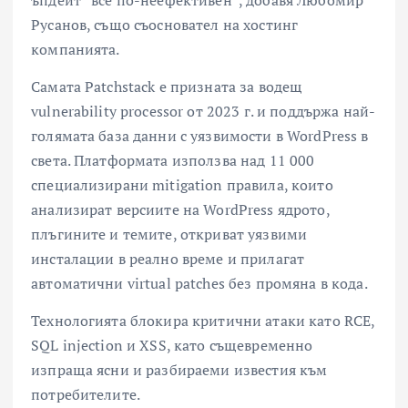
Русанов, също съосновател на хостинг
компанията.
Самата Patchstack е призната за водещ
vulnerability processor от 2023 г. и поддържа най-
голямата база данни с уязвимости в WordPress в
света. Платформата използва над 11 000
специализирани mitigation правила, които
анализират версиите на WordPress ядрото,
плъгините и темите, откриват уязвими
инсталации в реално време и прилагат
автоматични virtual patches без промяна в кода.
Технологията блокира критични атаки като RCE,
SQL injection и XSS, като същевременно
изпраща ясни и разбираеми известия към
потребителите.