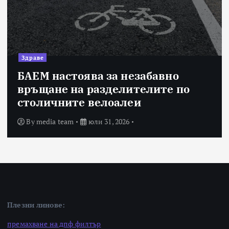
Здраве
БАЕМ настоява за незабавно
връщане на разделителите по
столичните велоалеи
By
media team
юли 31, 2026
Плезни линове:
премахване на дпф филтър