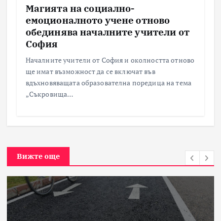
Магията на социално-
емоционалното учене отново
обединява началните учители от
София
Началните учители от София и околността отново
ще имат възможност да се включат във
вдъхновяващата образователна поредица на тема
„Съкровища…
Вижте още