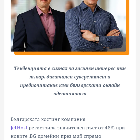
Тенденцията е сигнал за засилен интерес към
т.нар. дигитален суверенитет и
предпочитание към българската онлайн
идентичност
Българската хостинг компания
JetHost
регистрира значителен ръст от 48% при
новите .BG домейни през май спрямо