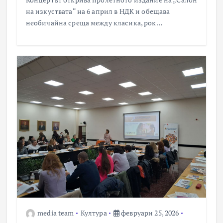
на изкуствата“ на 6 април в НДК и обещава
необичайна среща между класика, рок…
media team
Култура
февруари 25, 2026