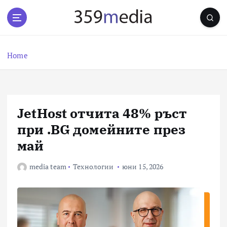
S
k
i
p
t
Home
o
c
o
n
JetHost отчита 48% ръст
t
e
при .BG домейните през
n
май
t
media team
Технологии
юни 15, 2026