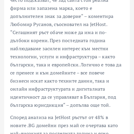
фирма или запазена марка, което е
допълнителен знак за доверие“ – коментира
Любомир Русанов, съосновател на JetHost.
“Сегашният ръст обаче може да има и по-
дълбоки корени. През последната година
наблюдаваме засилен интерес към местни
технологии, услуги и инфраструктура – както
български, така и европейски. Логично е това да
се пренесе и към домейните – все повече
бизнеси искат както техните данни, така и
онлайн инфраструктурата и дигиталната
идентичност да се управляват в България, под
българска юрисдикция“ – допълва още той.
Според анализа на JetHost ръстът от 48% в
новите .BG домейни през май се очертава като
най-високият за последната година и ясно