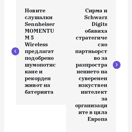
Н
Новите
Сирма и
а
слушалки
Schwarz
Sennheiser
Digits
в
MOMENTU
обявиха
M 5
стратегиче
и
Wireless
ско
предлагат
партньорст
подобрено
во за
г
шумопотис
разпростра
кане и
нението на
а
рекорден
суверенен
живот на
изкуствен
ц
батерията
интелект
за
и
организаци
ите в цяла
я
Европа