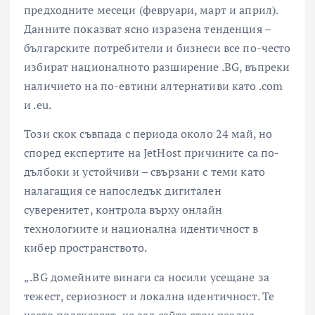
предходните месеци (февруари, март и април).
Данните показват ясно изразена тенденция –
българските потребители и бизнеси все по-често
избират националното разширение .BG, въпреки
наличието на по-евтини алтернативи като .com
и .eu.
Този скок съвпада с периода около 24 май, но
според експертите на JetHost причините са по-
дълбоки и устойчиви – свързани с теми като
налагащия се напоследък дигитален
суверенитет, контрола върху онлайн
технологиите и национална идентичност в
кибер пространството.
„.BG домейните винаги са носили усещане за
тежест, сериозност и локална идентичност. Те
често подсказват, че зад сайта стои реална