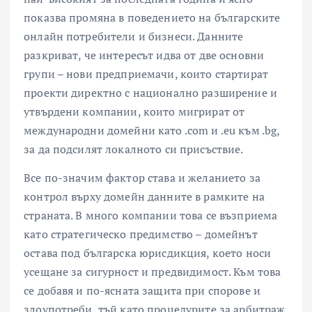
показва промяна в поведението на българските
онлайн потребители и бизнеси. Данните
разкриват, че интересът идва от две основни
групи – нови предприемачи, които стартират
проекти директно с национално разширение и
утвърдени компании, които мигрират от
международни домейни като .com и .eu към .bg,
за да подсилят локалното си присъствие.
Все по-значим фактор става и желанието за
контрол върху домейн данните в рамките на
страната. В много компании това се възприема
като стратегическо предимство – домейнът
остава под българска юрисдикция, което носи
усещане за сигурност и предвидимост. Към това
се добавя и по-ясната защита при спорове и
злоупотреби, тъй като процедурите за арбитраж