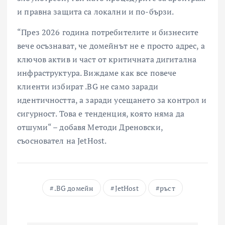
и правна защита са локални и по-бързи.
“През 2026 година потребителите и бизнесите
вече осъзнават, че домейнът не е просто адрес, а
ключов актив и част от критичната дигитална
инфраструктура. Виждаме как все повече
клиенти избират .BG не само заради
идентичността, а заради усещането за контрол и
сигурност. Това е тенденция, която няма да
отшуми“ – добавя Методи Дреновски,
съосновател на JetHost.
.BG домейн
JetHost
ръст