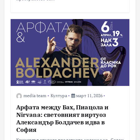
media team
Култура
март 11, 2026
Арфата между Бах, Пиацола и
Nirvana: световният виртуоз
Александър Болдачев идва в
София
Концертът открива пролетното издание на „Салон