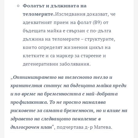
Фолатът и дължината на
теломерите.
Изследвания доказват, че
адекватният прием на фолат (B9) от
бъдещата майка е свързан с по-дълга
дължина на теломерите – структурите,
които определят жизнения цикъл на
клетките и са маркер за стареене и
дегенеративни заболявания.
„
Оптимизирането на телесното тегло и
хранителния статус на бъдещата майка преди
и по време на бременността е най-добрата
профилактика. То не просто намалява
рисковете за самата бременност, но и влияе на
здравето на следващото поколение в
дългосрочен план
“, подчертава д-р Матева.