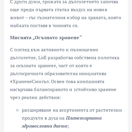
С други думи, грижата за дълголетието започва
още преди първата глътка въздух на новия
живот – със съзнателния избор на храната, която
майката поставя в чинията си.
Мисията „Осъзнато хранене“
С поглед към активното и пълноценно
дълголетие, Lidl разработва собствена политика
за осъзнато хранене, част от която е
дългосрочната образователна инициатива
#ХраненеСмисъл. Освен това компанията
насърчава балансираното и устойчиво хранене
чрез реални действия:
разширяване на асортимента от растителни
продукти в духа на
Планетарната
здравословна диета
;