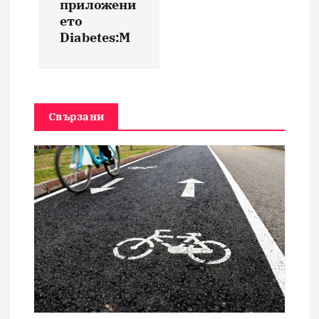
ц
приложени
ето
и
Diabetes:M
я
Свързани