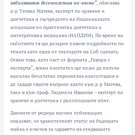
заболявания десетилетия по-късно“
, обяснява
д-р Татяна Матева, експерт по хранене и
диететика и съучредител на Националната
асоциация по практическа диететика и
интегративна медицина (НАПДИМ). По време на
събитието тя ще разкрие повече подробности по
темата като един от лекторите на Lidl сцената.
Освен това, като част от формата „Говори с
експерта“, всеки посетител ще може да получи
напълно безплатно персонална консултация и
да зададе своите въпроси както към д-р Матева,
така и към проф. Людмила Иванова – експерт по
хранене и диететика с дългогодишен опит.
Данните от редица научни публикации
показват, че хранителният статус на бъдещата
майка е ключов за здравето на следващите