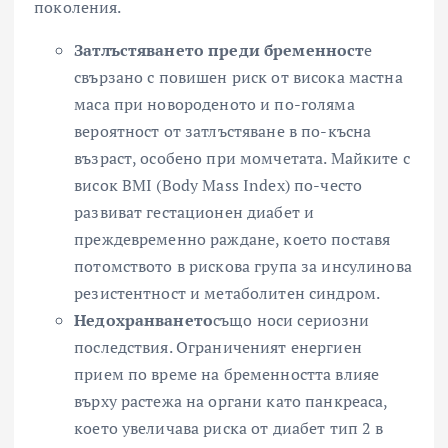
поколения.
Затлъстяването преди бременност
е
свързано с повишен риск от висока мастна
маса при новороденото и по-голяма
вероятност от затлъстяване в по-късна
възраст, особено при момчетата. Майките с
висок BMI (Body Mass Index) по-често
развиват гестационен диабет и
преждевременно раждане, което поставя
потомството в рискова група за инсулинова
резистентност и метаболитен синдром.
Недохранването
също носи сериозни
последствия. Ограниченият енергиен
прием по време на бременността влияе
върху растежа на органи като панкреаса,
което увеличава риска от диабет тип 2 в