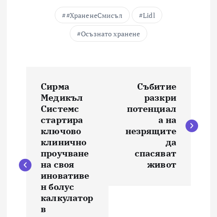
#ХраненеСмисъл
Lidl
Осъзнато хранене
Н
Сирма
Събитие
а
Медикъл
разкри
Системс
потенциал
в
стартира
а на
ключово
незрящите
и
клинично
да
проучване
спасяват
на своя
живот
г
иновативе
н болус
а
калкулатор
в