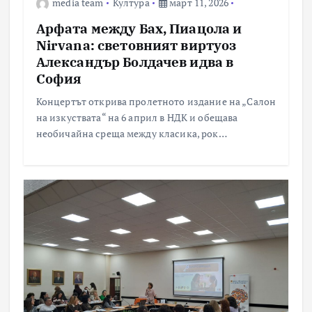
media team
Култура
март 11, 2026
Арфата между Бах, Пиацола и
Nirvana: световният виртуоз
Александър Болдачев идва в
София
Концертът открива пролетното издание на „Салон
на изкуствата“ на 6 април в НДК и обещава
необичайна среща между класика, рок…