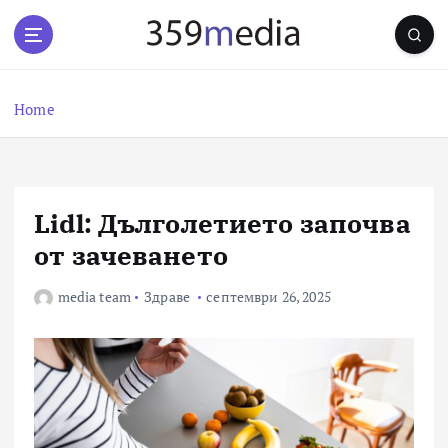
S
k
i
p
t
Home
o
c
o
n
Lidl: Дълголетието започва
t
e
от зачеването
n
t
media team
Здраве
септември 26, 2025