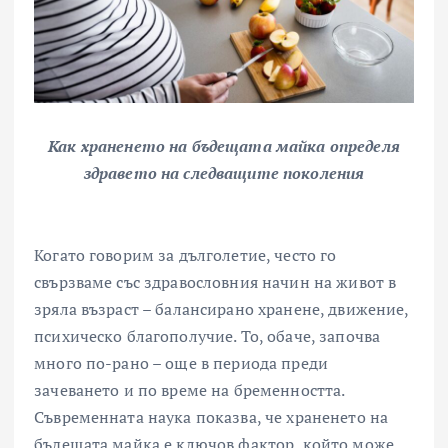
Как храненето на бъдещата майка определя
здравето на следващите поколения
Когато говорим за дълголетие, често го
свързваме със здравословния начин на живот в
зряла възраст – балансирано хранене, движение,
психическо благополучие. То, обаче, започва
много по-рано – още в периода преди
зачеването и по време на бременността.
Съвременната наука показва, че храненето на
бъдещата майка е ключов фактор, който може