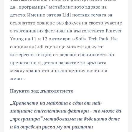
да „програмира“ метаболитното здраве на
детето. Именно затова Lidl поставя темата за
осъзнатото хранене във фокуса на своето участие
в тазгодишния фестивал на дълголетието Forever
Young на 11 и 12 октомври в Sofia Tech Park. На
специална Lidl сцена ще можете да чуете
интересни лекции от водещи специалисти по
пренатално и детско развитие за връзката
между храненето и пълноценния начин на
живот.
Науката зад дълголетието
„Храненето на майката е един от най-
мощните епигенетични фактори – то може да
„програмира“ метаболизма на бъдещото дете
и да определи риска му от различни