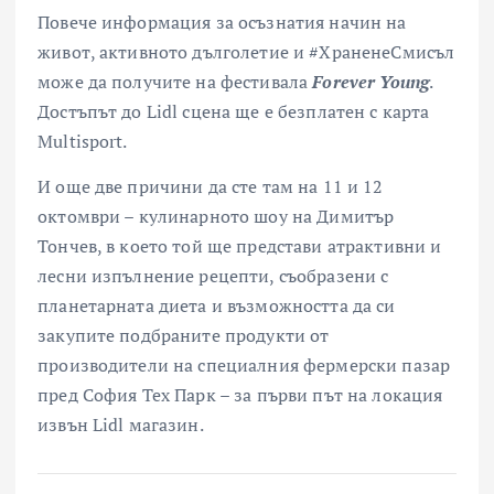
Повече информация за осъзнатия начин на
живот, активното дълголетие и #ХраненеСмисъл
може да получите на фестивала
Forever Young
.
Достъпът до Lidl сцена ще е безплатен с карта
Multisport.
И още две причини да сте там на 11 и 12
октомври – кулинарното шоу на Димитър
Тончев, в което той ще представи атрактивни и
лесни изпълнение рецепти, съобразени с
планетарната диета и възможността да си
закупите подбраните продукти от
производители на специалния фермерски пазар
пред София Тех Парк – за първи път на локация
извън Lidl магазин.