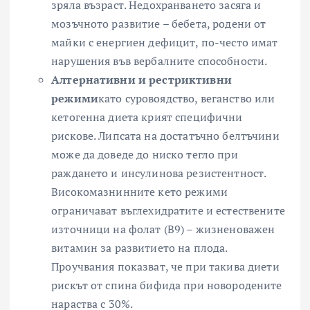
зряла възраст. Недохранването засяга и
мозъчното развитие – бебета, родени от
майки с енергиен дефицит, по-често имат
нарушения във вербалните способности.
Алтернативни и рестриктивни
режими
като суровоядство, веганство или
кетогенна диета крият специфични
рискове. Липсата на достатъчно белтъчини
може да доведе до ниско тегло при
раждането и инсулинова резистентност.
Високомазнинните кето режими
ограничават въглехидратите и естествените
източници на фолат (В9) – жизненоважен
витамин за развитието на плода.
Проучвания показват, че при такива диети
рискът от спина бифида при новородените
нараства с 30%.