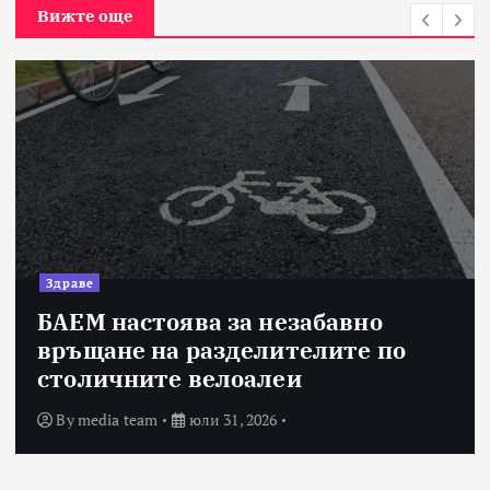
Вижте още
Здраве
15 млади хора от България бях
избрани сред 140 кандидати за
най-мащабната лятна стажант
програма на Нестле в региона
By
media team
юли 30, 2026