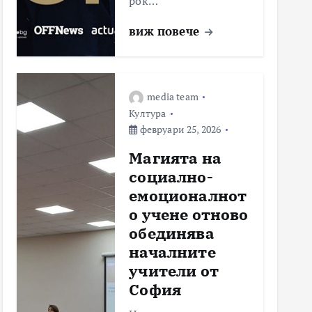
рок…
виж повече
media team
Култура
февруари 25, 2026
Магията на
социално-
емоционалнот
о учене отново
обединява
началните
учители от
София