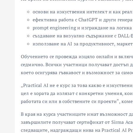
основи на изкуствения интелект и как реал
ефективна работа с ChatGPT и други генер
prompt engineering и изграждане на логика 
създаване на визуално съдържание с DALL·E
използване на AI за продуктивност, марке
Обучението се провежда изцяло онлайн и включ
седмично. Всички участници получават достъп до
което осигурява гъвкавост и възможност за сам
„Practical AI не е курс за това какво е изкуствен
цел е хората да излязат с конкретни умения, ко
работата си или в собствените си проекти“, ком
В края на курса участниците имат възможност д
завършилите получават сертификат от Sirma Aca
следващите, надграждащи нива на Practical AI 