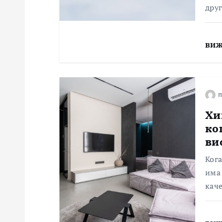
дру
виж
m
Хи
ко
ви
Кога
има 
каче