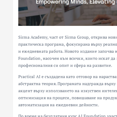
Sirma Academy, част от Sirma Group, открива нови
практическа програма, фокусирана върху реално
и ежедневната работа. Новото издание започва на
Foundation, насочен към всички, които искат да
професионалния си опит и сфера на развитие.
Practical AI е създадена като отговор на нараст
абстрактна теория. Програмата надгражда върху
акцент върху използването на изкуствен интелек
оптимизация на процеси, повишаване на продук
автоматизация на ежедневни дейности.
По време на безплатния курс AI Foundation уча