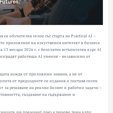
я си обучителен сезон със старта на Practical AI –
то приложение на изкуствения интелект в бизнеса
 13 януари 2026 г. с безплатен встъпителен курс AI
 изградят работещи AI умения – независимо от
ващата нужда от приложими знания, а не от
 опита от предходните си издания и поставя силен
т за решаване на реални бизнес и работни задачи –
тивността, създаване на съдържание и
стниците ще преминат през ключови теми като: