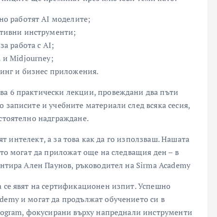
но работят AI моделите;
ативни инструменти;
за работа с AI;
 и Midjourney;
тинг и бизнес приложения.
ва 6 практически лекции, провеждани два пъти
 записите и учебните материали след всяка сесия,
остоятелно надграждане.
ият интелект, а за това как да го използваш. Нашата
ито могат да приложат още на следващия ден – в
ентира Ален Паунов, ръководител на Sirma Academy
а се явят на сертификационен изпит. Успешно
demy и могат да продължат обучението си в
Program, фокусирани върху напреднали инструменти