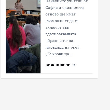
Началните учители от
София и околността
отново ще имат
възможност да се
включат във
вдъхновяващата
образователна
поредица на тема
„Съкровища…
виж повече