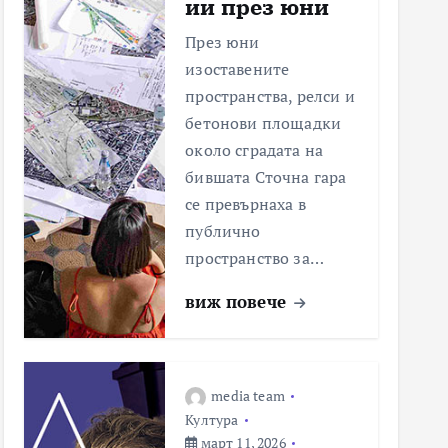
ии през юни
През юни
изоставените
пространства, релси и
бетонови площадки
около сградата на
бившата Сточна гара
се превърнаха в
публично
пространство за…
виж повече
media team
Култура
март 11, 2026