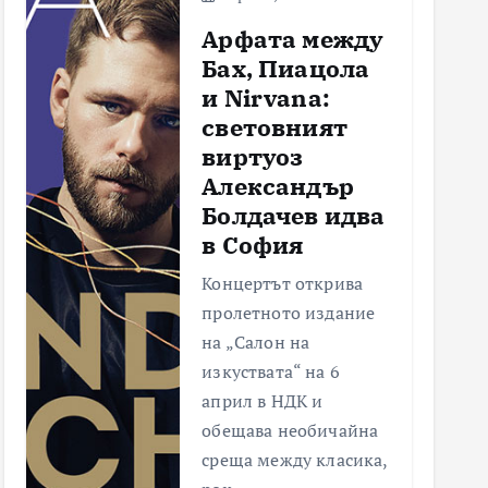
Арфата между
Бах, Пиацола
и Nirvana:
световният
виртуоз
Александър
Болдачев идва
в София
Концертът открива
пролетното издание
на „Салон на
изкуствата“ на 6
април в НДК и
обещава необичайна
среща между класика,