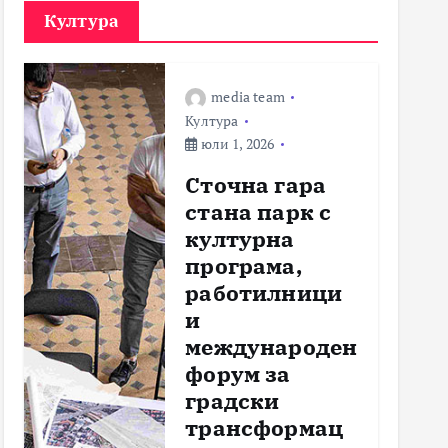
Култура
media team
Култура
юли 1, 2026
Сточна гара
стана парк с
културна
програма,
работилници
и
международен
форум за
градски
трансформац