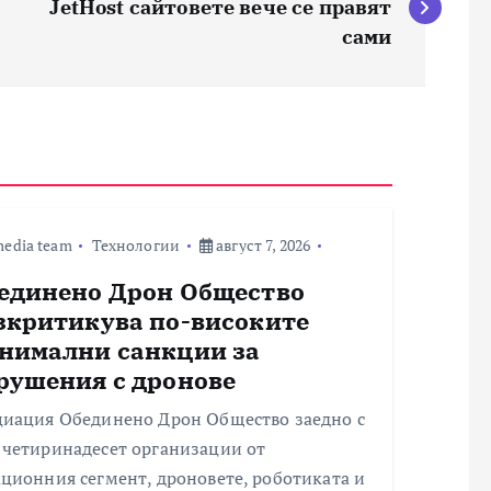
JetHost сайтовете вече се правят
сами
edia team
Технологии
август 7, 2026
единено Дрон Общество
зкритикува по-високите
нимални санкции за
рушения с дронове
циация Обединено Дрон Общество заедно с
 четиринадесет организации от
ционния сегмент, дроновете, роботиката и