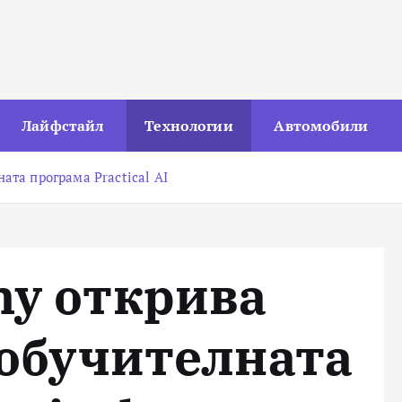
Лайфстайл
Технологии
Автомобили
ата програма Practical AI
my открива
 обучителната