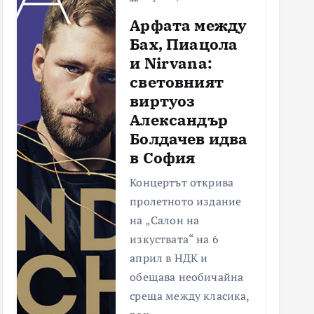
Арфата между
Бах, Пиацола
и Nirvana:
световният
виртуоз
Александър
Болдачев идва
в София
Концертът открива
пролетното издание
на „Салон на
изкуствата“ на 6
април в НДК и
обещава необичайна
среща между класика,