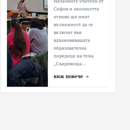
Началните учители от
София и околността
отново ще имат
възможност да се
включат във
вдъхновяващата
образователна
поредица на тема
„Съкровища…
виж повече