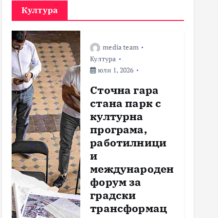
Култура
media team
Култура
юли 1, 2026
Сточна гара
стана парк с
културна
програма,
работилници
и
международен
форум за
градски
трансформац