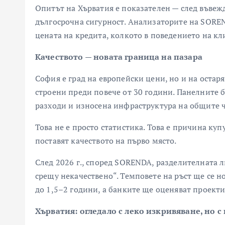
Опитът на Хърватия е показателен — след въвеж
дългосрочна сигурност. Анализаторите на SOREN
цената на кредита, колкото в поведението на кл
Качеството — новата граница на пазара
София е град на европейски цени, но и на оста
строени преди повече от 30 години. Панелните б
разходи и износена инфраструктура на общите ч
Това не е просто статистика. Това е причина куп
поставят качеството на първо място.
След 2026 г., според SORENDA, разделителната л
срещу некачествено“. Темповете на ръст ще се н
до 1,5–2 години, а банките ще оценяват проекти
Хърватия: огледало с леко изкривяване, но 