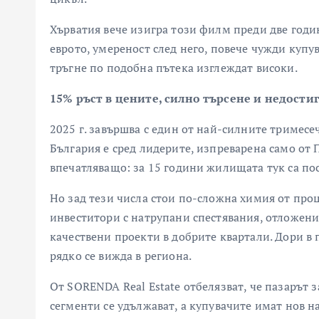
Хърватия вече изигра този филм преди две годи
еврото, умереност след него, повече чужди купу
тръгне по подобна пътека изглеждат високи.
15% ръст в цените, силно търсене и недости
2025 г. завършва с един от най-силните тримес
България е сред лидерите, изпреварена само от 
впечатляващо: за 15 години жилищата тук са по
Но зад тези числа стои по-сложна химия от про
инвеститори с натрупани спестявания, отложен
качествени проекти в добрите квартали. Дори в
рядко се вижда в региона.
От SORENDA Real Estate отбелязват, че пазарът 
сегменти се удължават, а купувачите имат нов н