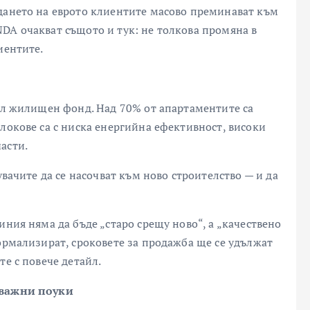
дането на еврото клиентите масово преминават към
DA очакват същото и тук: не толкова промяна в
иентите.
рял жилищен фонд. Над 70% от апартаментите са
локове са с ниска енергийна ефективност, високи
асти.
увачите да се насочват към ново строителство — и да
иния няма да бъде „старо срещу ново“, а „качествено
ормализират, сроковете за продажба ще се удължат
те с повече детайл.
с важни поуки