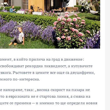
мент, в който прилича на град в движение:
свобождават рекордна ликвидност, а купувачите
сякога. Ръстовете в цените все още са двуцифрени,
 много по-интересна.
е намираме, така: „висока скорост на пазара не
о в еврозоната не е стартова линия, а смяна на
иците се променя — и именно то ще определи новия