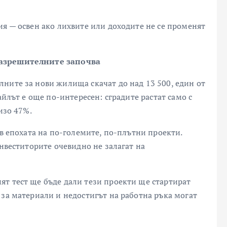
ия — освен ако лихвите или доходите не се променят
разрешителните започва
ните за нови жилища скачат до над 13 500, един от
айлът е още по-интересен: сградите растат само с
изо 47%.
 в епохата на по-големите, по-плътни проекти.
инвеститорите очевидно не залагат на
т тест ще бъде дали тези проекти ще стартират
 за материали и недостигът на работна ръка могат