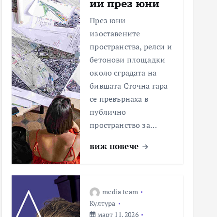
ии през юни
През юни
изоставените
пространства, релси и
бетонови площадки
около сградата на
бившата Сточна гара
се превърнаха в
публично
пространство за…
виж повече
media team
Култура
март 11, 2026