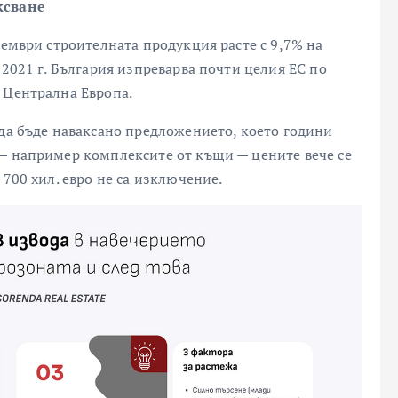
ксване
тември строителната продукция расте с 9,7% на
 2021 г. България изпреварва почти целия ЕС по
 Централна Европа.
 да бъде наваксано предложението, което години
 — например комплексите от къщи — цените вече се
 700 хил. евро не са изключение.