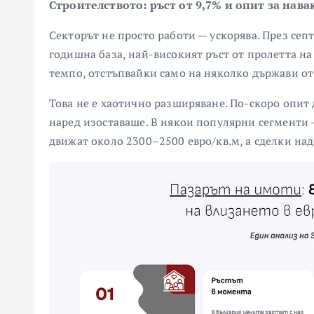
Строителството: ръст от 9,7% и опит за нава
Секторът не просто работи — ускорява. През сеп
годишна база, най-високият ръст от пролетта на
темпо, отстъпвайки само на няколко държави от
Това не е хаотично разширяване. По-скоро опит
наред изоставаше. В някои популярни сегменти
движат около 2300–2500 евро/кв.м, а сделки над