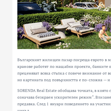
Българският жилищен пазар посреща еврото в мо
кранове работят по мащабни проекти, банките о
преценяват всяка стъпка с повече внимание от в
но картината под повърхността е по-сложна — и
SORENDA Real Estate обобщава точката, в която с
означава безкраен ускорителен режим“. Влизанет
предавка. След 1 януари поведението на участн
цикъл.