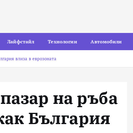
Лайфстайл
Технологии
Автомобили
лгария влиза в еврозоната
азар на ръба
 как България