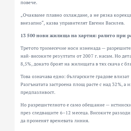
повече.
„Очакваме плавно охлаждане, а не рязка корекц
внезапно“, казва управителят Евгени Василев.
13 500 нови жилища на хартия: ралито при 
Третото тримесечие носи изненада — разрешител
най-високите резултати от 2007 г. насам. Но дет
8,5%, докато броят на жилищата в тях скача с бл
Това означава едно: българските градове влизат
Разгънатата застроена площ расте с над 32%, а 
предпазливост.
Но разрешителното е само обещание — истинския
през следващите 6–12 месеца. Високите разходи
да променят времевата линия.