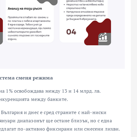
система сменя режима
а 1% освобождава между 13 и 14 млрд. лв.
нкуренцията между банките.
 България и днес е сред страните с най-ниски
 януари диапазонът ще остане близък, но с една
едлагат по-активно фиксирани или смесени лихви.