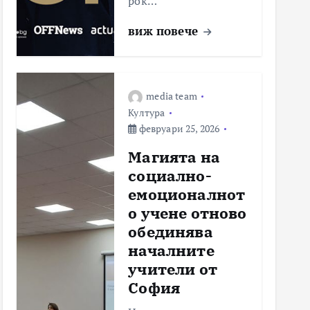
рок…
виж повече
media team
Култура
февруари 25, 2026
Магията на
социално-
емоционалнот
о учене отново
обединява
началните
учители от
София