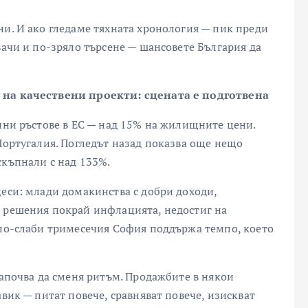
ни. И ако гледаме тяхната хронология — пик преди
вачи и по-зряло търсене — шансовете България да
г на качествени проекти: сцената е подготвена
ечни ръстове в ЕС — над 15% на жилищните цени.
Португалия. Погледът назад показва още нещо
скъпнали с над 133%.
цеси: млади домакинства с добри доходи,
и решения покрай инфлацията, недостиг на
 по-слаби тримесечия София поддържа темпо, което
започва да сменя ритъм. Продажбите в някои
авик — питат повече, сравняват повече, изискват