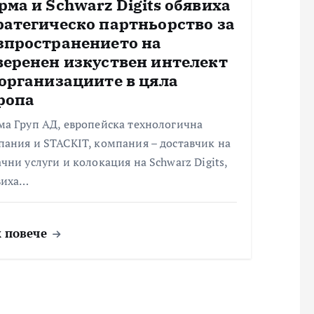
рма и Schwarz Digits обявиха
ратегическо партньорство за
зпространението на
веренен изкуствен интелект
 организациите в цяла
ропа
ма Груп АД, европейска технологична
ания и STACKIT, компания – доставчик на
чни услуги и колокация на Schwarz Digits,
виха…
 повече