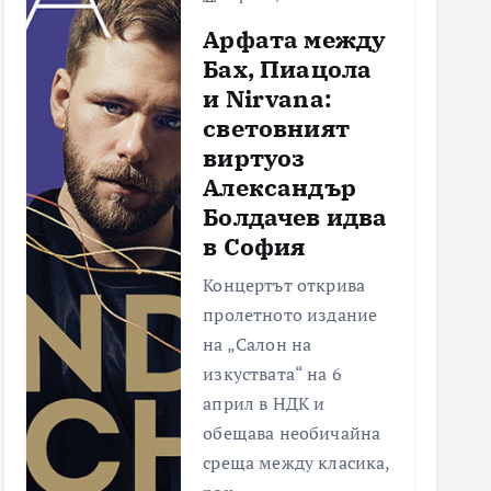
Арфата между
Бах, Пиацола
и Nirvana:
световният
виртуоз
Александър
Болдачев идва
в София
Концертът открива
пролетното издание
на „Салон на
изкуствата“ на 6
април в НДК и
обещава необичайна
среща между класика,