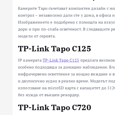
Камерите Tapo съчетават компактен дизайн с м
контрол – независимо дали сте у дома, в офиса 
Изображението е подобрено с помощта на изкуст
дори и при по-слаба осветеност. В следващите р
модели от серията.
TP-Link Tapo C125
IP камерата
TP-Link Tapo C125
предлага високок
особено подходяща за домашно наблюдение. Бла
инфрачервено осветление за нощно виждане и в
и двупосочно аудио в реално време. Моделът по
използване на microSD карта с капацитет до 512
без нужда от външен рекордер.
TP-Link Tapo C720