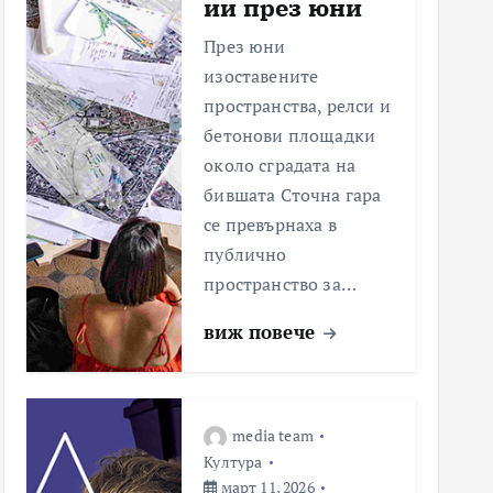
ии през юни
През юни
изоставените
пространства, релси и
бетонови площадки
около сградата на
бившата Сточна гара
се превърнаха в
публично
пространство за…
виж повече
media team
Култура
март 11, 2026