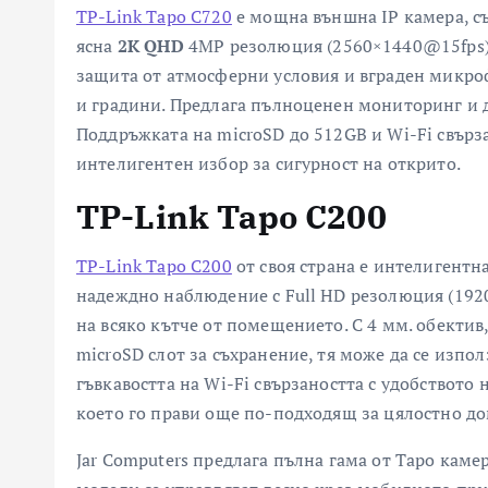
TP-Link Tapo C720
е мощна външна IP камера, с
ясна
2K QHD
4MP резолюция (2560×1440@15fps). 
защита от атмосферни условия и вграден микроф
и градини. Предлага пълноценен мониторинг и д
Поддръжката на microSD до 512GB и Wi-Fi свърза
интелигентен избор за сигурност на открито.
TP-Link Tapo C200
TP-Link Tapo C200
от своя страна е интелигентна
надеждно наблюдение с Full HD резолюция (192
на всяко кътче от помещението. С 4 мм. обектив
microSD слот за съхранение, тя може да се изп
гъвкавостта на Wi-Fi свързаността с удобството
което го прави още по-подходящ за цялостно д
Jar Computers предлага пълна гама от Tapo кам