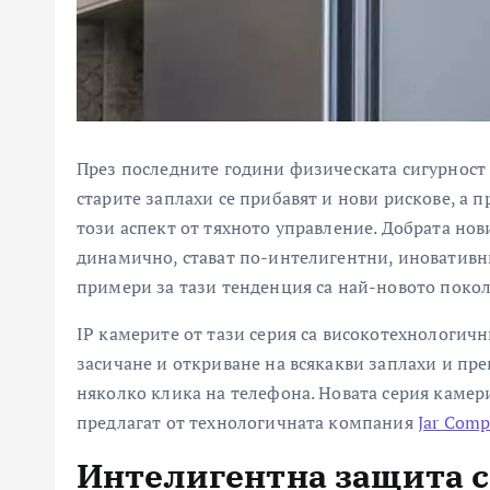
През последните години физическата сигурност 
старите заплахи се прибавят и нови рискове, а 
този аспект от тяхното управление. Добрата нови
динамично, стават по-интелигентни, иновативни
примери за тази тенденция са най-новото поко
IP камерите от тази серия са високотехнологич
засичане и откриване на всякакви заплахи и пр
няколко клика на телефона. Новата серия камери
предлагат от технологичната компания
Jar Comp
Интелигентна защита с