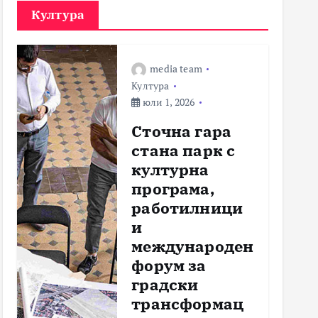
Култура
media team
Култура
юли 1, 2026
Сточна гара
стана парк с
културна
програма,
работилници
и
международен
форум за
градски
трансформац