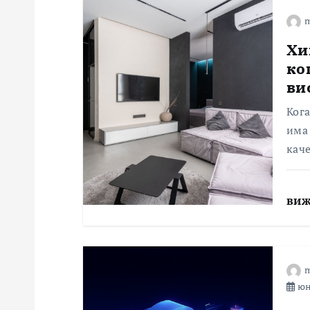
m
а
Хи
ц
ко
ви
и
Кога
има 
я
каче
виж
m
юни