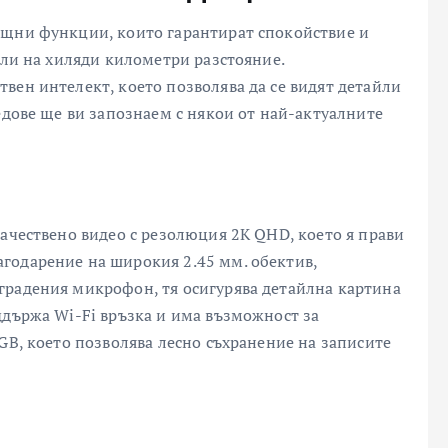
ощни функции, които гарантират спокойствие и
или на хиляди километри разстояние.
вен интелект, което позволява да се видят детайли
едове ще ви запознаем с някои от най-актуалните
ачествено видео с резолюция 2K QHD, което я прави
годарение на широкия 2.45 мм. обектив,
градения микрофон, тя осигурява детайлна картина
ддържа Wi-Fi връзка и има възможност за
GB, което позволява лесно съхранение на записите