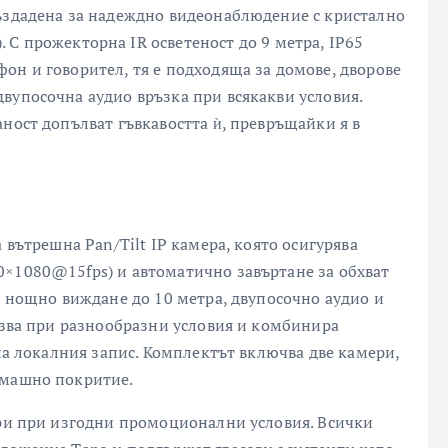
ъздадена за надеждно видеонаблюдение с кристално
С прожекторна IR осветеност до 9 метра, IP65
он и говорител, тя е подходяща за домове, дворове
вупосочна аудио връзка при всякакви условия.
ност допълват гъвкавостта ѝ, превръщайки я в
 вътрешна Pan/Tilt IP камера, която осигурява
0×1080@15fps) и автоматично завъртане за обхват
, нощно виждане до 10 метра, двупосочно аудио и
олзва при разнообразни условия и комбинира
 на локалния запис. Комплектът включва две камери,
омашно покритие.
ери при изгодни промоционални условия. Всички