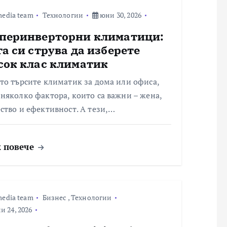
edia team
Технологии
юни 30, 2026
перинверторни климатици:
га си струва да изберете
сок клас климатик
то търсите климатик за дома или офиса,
няколко фактора, които са важни – жена,
ство и ефективност. А тези,…
 повече
edia team
Бизнес
,
Технологии
 24, 2026