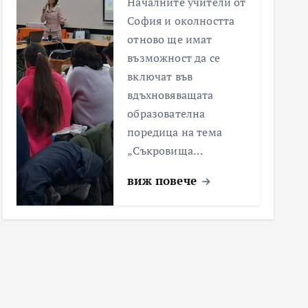
Началните учители от
София и околността
отново ще имат
възможност да се
включат във
вдъхновяващата
образователна
поредица на тема
„Съкровища…
виж повече