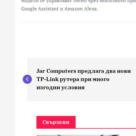
модели се управляват лесно чрез мобилното при
Google Assistant и Amazon Alexa.
Н
Jar Computers предлага два нови
а
TP-Link рутера при много
изгодни условия
в
и
Свързани
г