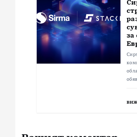
Си
ст
ра
су
за
Ев
Сир
комп
обла
обя
виж