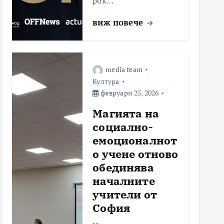
рок…
виж повече
media team
Култура
февруари 25, 2026
Магията на
социално-
емоционалнот
о учене отново
обединява
началните
учители от
София