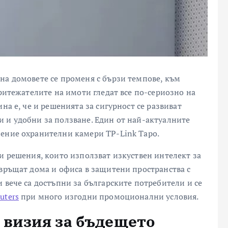
на домовете се променя с бързи темпове, към
притежателите на имоти гледат все по-сериозно на
на е, че и решенията за сигурност се развиват
 и удобни за ползване. Един от най-актуалните
ление охранителни камери TP-Link Tapo.
ни решения, които използват изкуствен интелект за
евръщат дома и офиса в защитени пространства с
 вече са достъпни за българските потребители и се
uters
при много изгодни промоционални условия.
 визия за бъдещето