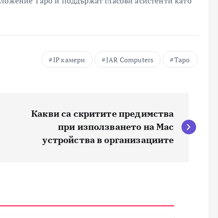
ложение Tapo и поддържат гласови асистенти като
IP камери
JAR Computers
Tapo
Какви са скритите предимства
при използването на Mac
устройства в организациите