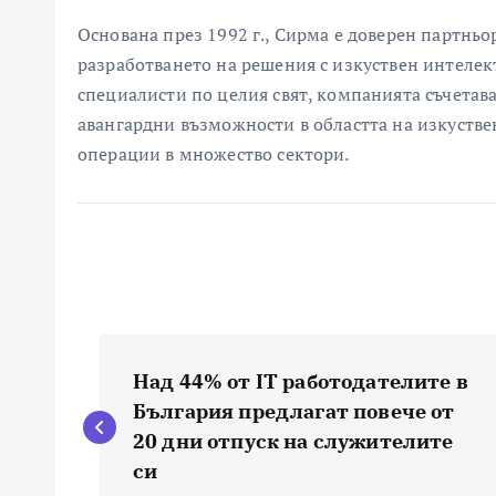
Основана през 1992 г., Сирма е доверен партньо
разработването на решения с изкуствен интелект
специалисти по целия свят, компанията съчетав
авангардни възможности в областта на изкустве
операции в множество сектори.
Н
Над 44% от IT работодателите в
а
България предлагат повече от
20 дни отпуск на служителите
в
си