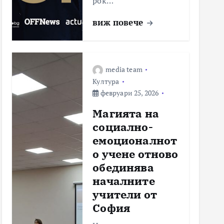
рок…
виж повече
media team
Култура
февруари 25, 2026
Магията на
социално-
емоционалнот
о учене отново
обединява
началните
учители от
София