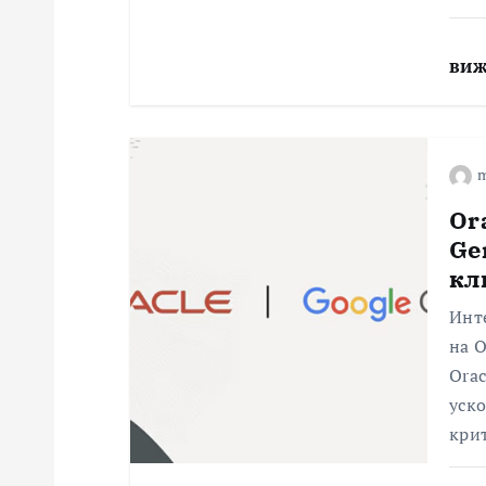
виж
m
Or
Ge
кл
Инт
на O
Orac
уско
кри