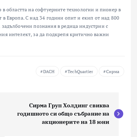
р в областта на софтуерните технологии и пионер в
 в Европа. С над 34 години опит и екип от над 800
а задълбочени познания в редица индустрии с
ния интелект, за да подкрепя критично важни
DACH
TechQuartier
Сирма
Сирма Груп Холдинг свиква
годишното си общо събрание на
акционерите на 18 юни