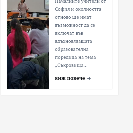
Началните учители от
София и околността
отново ще имат
възможност да се
включат във
вдъхновяващата
образователна
поредица на тема
„Съкровища…
виж повече