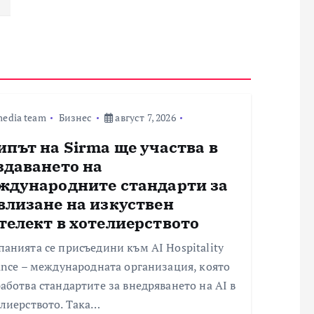
edia team
Бизнес
август 7, 2026
ипът на Sirma ще участва в
здаването на
ждународните стандарти за
влизане на изкуствен
телект в хотелиерството
анията се присъедини към AI Hospitality
ance – международната организация, която
аботва стандартите за внедряването на AI в
елиерството. Така…