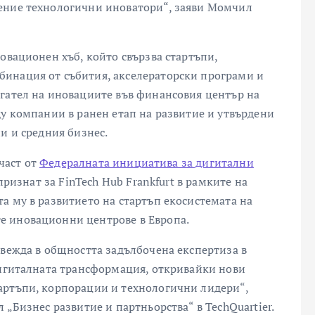
ение технологични иноватори“, заяви Момчил
овационен хъб, който свързва стартъпи,
инация от събития, акселераторски програми и
гател на иновациите във финансовия център на
ду компании в ранен етап на развитие и утвърдени
и и средния бизнес.
 част от
Федералната инициатива за дигитални
признат за FinTech Hub Frankfurt в рамките на
а му в развитието на стартъп екосистемата на
е иновационни центрове в Европа.
ъвежда в общността задълбочена експертиза в
дигиталната трансформация, откривайки нови
артъпи, корпорации и технологични лидери“,
 „Бизнес развитие и партньорства“ в TechQuartier.