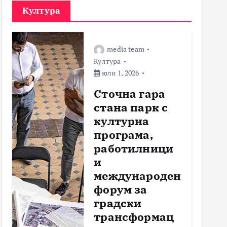
Култура
media team
Култура
юли 1, 2026
Сточна гара
стана парк с
културна
програма,
работилници
и
международен
форум за
градски
трансформац