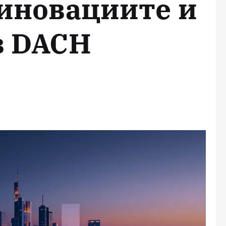
 иновациите и
в DACH