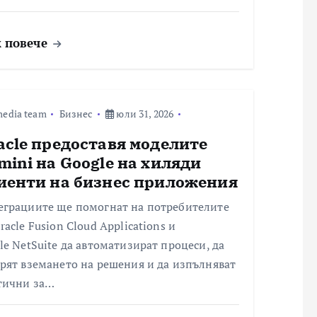
 повече
edia team
Бизнес
юли 31, 2026
acle предоставя моделите
mini на Google на хиляди
иенти на бизнес приложения
еграциите ще помогнат на потребителите
racle Fusion Cloud Applications и
le NetSuite да автоматизират процеси, да
рят вземането на решения и да изпълняват
тични за…