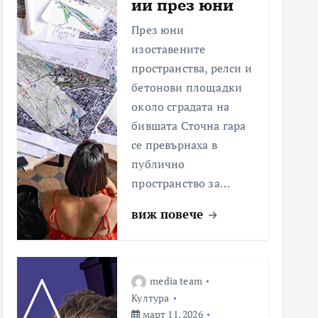
ии през юни
През юни
изоставените
пространства, релси и
бетонови площадки
около сградата на
бившата Сточна гара
се превърнаха в
публично
пространство за…
виж повече
media team
Култура
март 11, 2026