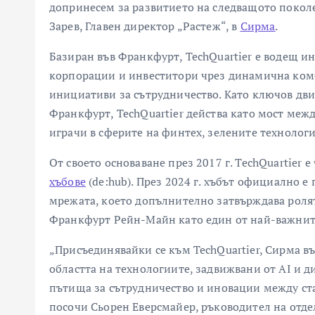
допринесем за развитието на следващото покол
Зарев, Главен директор „Растеж“, в
Сирма
.
Базиран във Франкфурт, TechQuartier е водещ ин
корпорации и инвеститори чрез динамична комб
инициативи за сътрудничество. Като ключов дви
Франкфурт, TechQuartier действа като мост меж
играчи в сферите на финтех, зелените технологи
От своето основаване през 2017 г. TechQuartier е
хъбове
(de:hub). През 2024 г. хъбът официално е 
мрежата, което допълнително затвърждава ролят
Франкфурт Рейн-Майн като един от най-важнит
„Присъединявайки се към TechQuartier, Сирма в
областта на технологиите, задвижвани от AI и 
пътища за сътрудничество и иновации между ст
посочи Сьорен Еверсмайер, ръководител на отдел