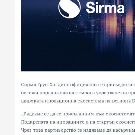
Сирма Груп Холдинг официално се присъедини
бележи поредна важна стъпка в укрепване на пр
широката иновационна екосистема на региона 
„Радваме се да се присъединим към екосистемата
Подкрепата на иновациите и на стартъп екосист
Чрез това партньорство се надяваме да насърчим