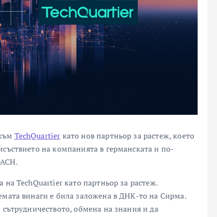
 към
TechQuartier
като нов партньор за растеж, което
исъствието на компанията в германската и по-
DACH.
 на TechQuartier като партньор за растеж.
емата винаги е била заложена в ДНК-то на Сирма.
 сътрудничеството, обмена на знания и да