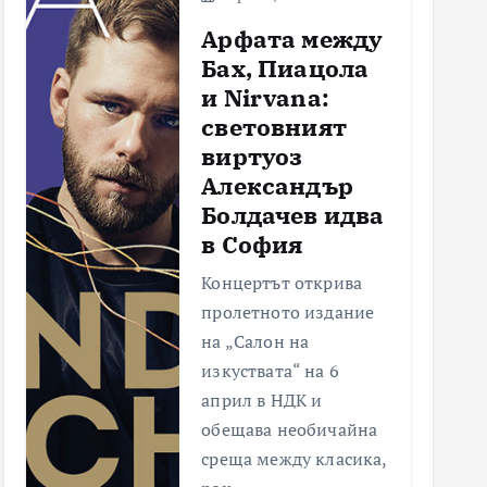
Арфата между
Бах, Пиацола
и Nirvana:
световният
виртуоз
Александър
Болдачев идва
в София
Концертът открива
пролетното издание
на „Салон на
изкуствата“ на 6
април в НДК и
обещава необичайна
среща между класика,