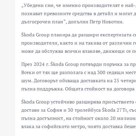
„Убедени сме, че именно производителят е най-
познават превозните средства в детайл и могат 
дългосрочен план“, допълни Петр Новотни.
Škoda Group планира да разшири експертизата си
производители, както и на такива от различни 
може да обслужва всички влакове, движещи се п
През 2024 г. Škoda Group потвърди поръчка за пр
Всеки от тях ще разполага с над 300 седящи ме
шум. Договорът обхваща доставката на 25 четир
пълна поддръжка. Общата стойност на договора 
Škoda Group устойчиво разширява присъствието 
достави за София и 30 тролейбуса Škoda 27Tr, с
пълна достъпност, на стойност около 20 милион
влака за софийското метро, чиято доставка беше