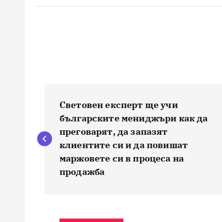
Н
Световен експерт ще учи
а
българските мениджъри как да
преговарят, да запазят
в
клиентите си и да повишат
маржовете си в процеса на
и
продажба
г