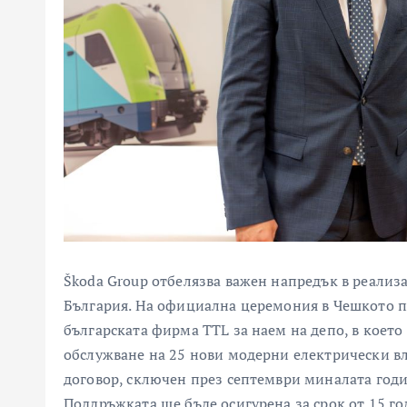
Škoda Group отбелязва важен напредък в реализа
България. На официална церемония в Чешкото п
българската фирма TTL за наем на депо, в коет
обслужване на 25 нови модерни електрически вла
договор, сключен през септември миналата годи
Поддръжката ще бъде осигурена за срок от 15 го