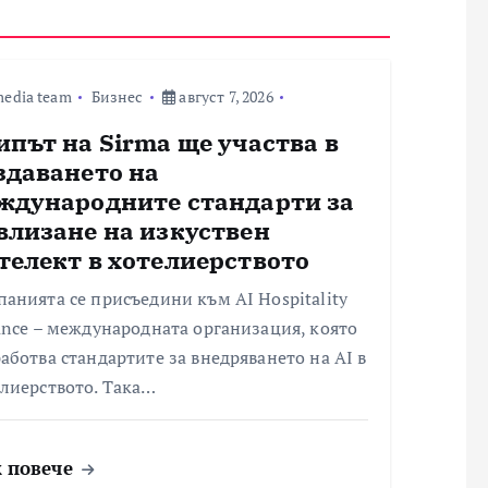
edia team
Бизнес
август 7, 2026
ипът на Sirma ще участва в
здаването на
ждународните стандарти за
влизане на изкуствен
телект в хотелиерството
анията се присъедини към AI Hospitality
ance – международната организация, която
аботва стандартите за внедряването на AI в
елиерството. Така…
 повече