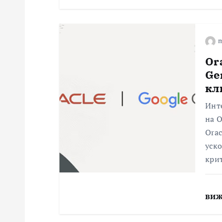
m
Or
Ge
кл
Инт
на O
Orac
уско
кри
виж