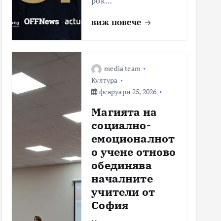
рок…
виж повече
media team
Култура
февруари 25, 2026
Магията на
социално-
емоционалнот
о учене отново
обединява
началните
учители от
София