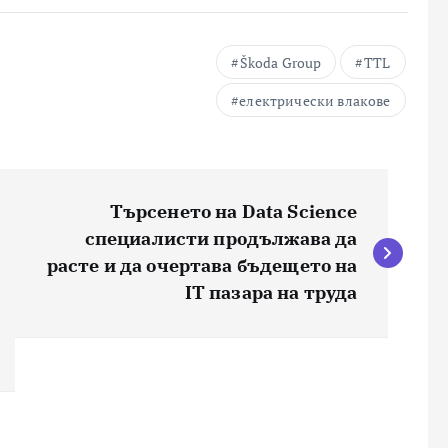
Škoda Group
TTL
електрически влакове
Търсенето на Data Science
специалисти продължава да
расте и да очертава бъдещето на
IT пазара на труда