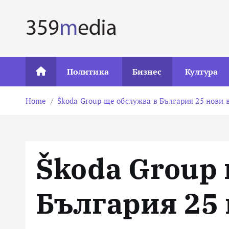
S
k
i
p
t
Политика
Бизнес
Култура
o
c
Home
Škoda Group ще обслужва в България 25 нови 
o
n
t
e
Škoda Group 
n
t
България 25 