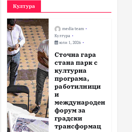
Култура
media team
Култура
юли 1, 2026
Сточна гара
стана парк с
културна
програма,
работилници
и
международен
форум за
градски
трансформац