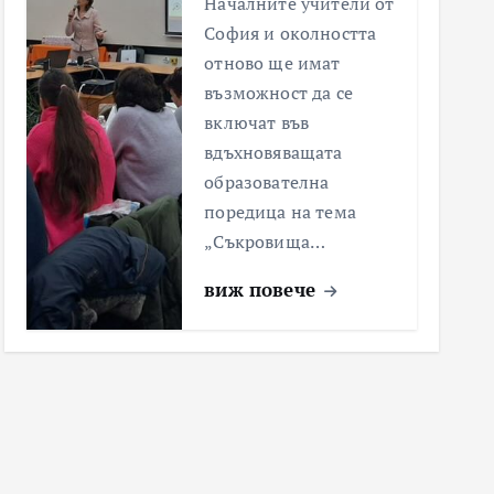
Началните учители от
София и околността
отново ще имат
възможност да се
включат във
вдъхновяващата
образователна
поредица на тема
„Съкровища…
виж повече