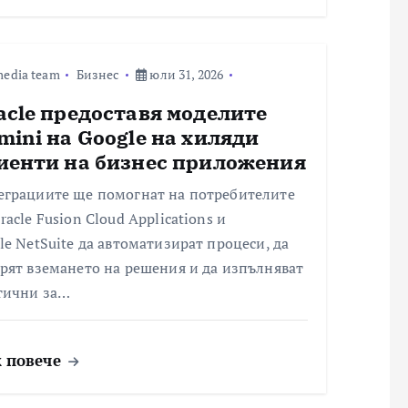
edia team
Бизнес
юли 31, 2026
acle предоставя моделите
mini на Google на хиляди
иенти на бизнес приложения
еграциите ще помогнат на потребителите
racle Fusion Cloud Applications и
le NetSuite да автоматизират процеси, да
рят вземането на решения и да изпълняват
тични за…
 повече