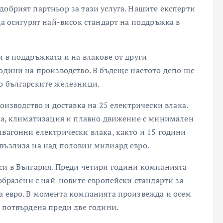
добрият партньор за тази услуга. Нашите експерти
да осигурят най-висок стандарт на поддръжка в
 в поддръжката и на влакове от други
години на производство. В бъдеще наетото депо ще
о българските железници.
оизводство и доставка на 25 електрически влака.
ста, климатизация и плавно движение с минимален
ивагонни електрически влака, както и 15 години
възлиза на над половин милиард евро.
си в България. Преди четири години компанията
ъобразени с най-новите европейски стандарти за
а евро. В момента компанията произвежда и осем
 потвърдена преди две години.