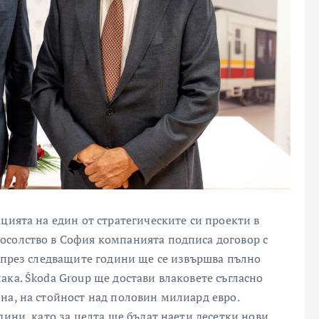
цията на един от стратегическите си проекти в
осолство в София компанията подписа договор с
о през следващите години ще се извършва пълно
ка. Škoda Group ще достави влаковете съгласно
на, на стойност над половин милиард евро.
дини, като за целта ще бъдат наети десетки нови