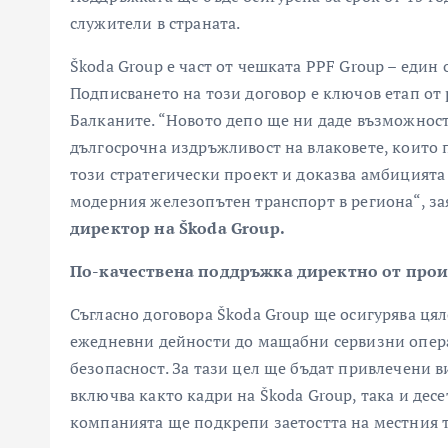
служители в страната.
Škoda Group е част от чешката PPF Group – един
Подписването на този договор е ключов етап от
Балканите. “Новото депо ще ни даде възможност
дългосрочна издръжливост на влаковете, които п
този стратегически проект и доказва амбицията
модерния железопътен транспорт в региона“, з
директор на Škoda Group.
По-качествена поддръжка
директно от прои
Съгласно договора Škoda Group ще осигурява цял
ежедневни дейности до мащабни сервизни опер
безопасност. За тази цел ще бъдат привлечени
включва както кадри на Škoda Group, така и дес
компанията ще подкрепи заетостта на местния т