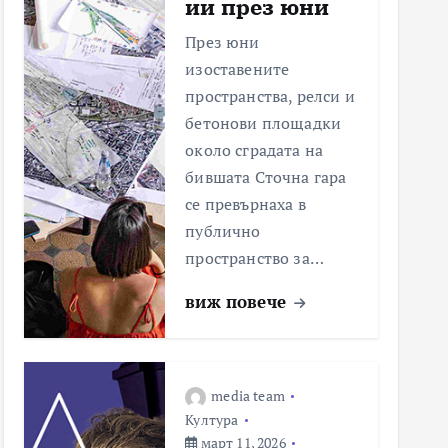
ии през юни
През юни
изоставените
пространства, релси и
бетонови площадки
около сградата на
бившата Сточна гара
се превърнаха в
публично
пространство за…
виж повече
media team
Култура
март 11, 2026