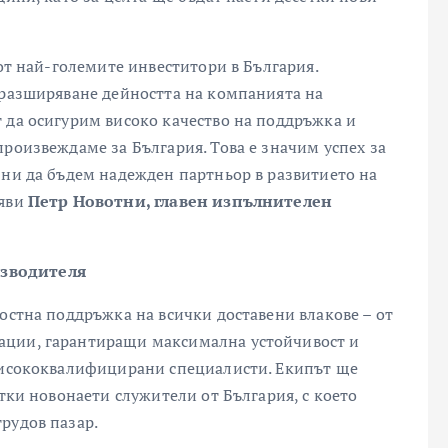
 от най-големите инвеститори в България.
 разширяване дейността на компанията на
 да осигурим високо качество на поддръжка и
роизвеждаме за България. Това е значим успех за
 ни да бъдем надежден партньор в развитието на
аяви
Петр Новотни, главен изпълнителен
зводителя
остна поддръжка на всички доставени влакове – от
ации, гарантиращи максимална устойчивост и
 висококвалифицирани специалисти. Екипът ще
етки новонаети служители от България, с което
рудов пазар.