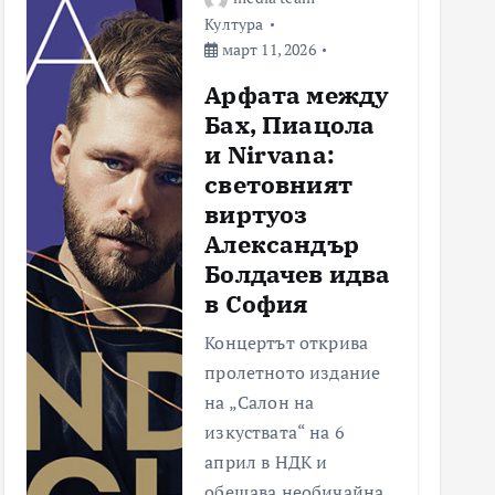
Култура
март 11, 2026
Арфата между
Бах, Пиацола
и Nirvana:
световният
виртуоз
Александър
Болдачев идва
в София
Концертът открива
пролетното издание
на „Салон на
изкуствата“ на 6
април в НДК и
обещава необичайна