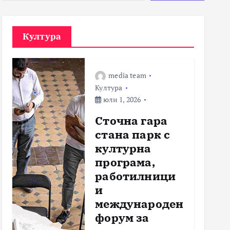
Култура
media team
Култура
юли 1, 2026
Сточна гара
стана парк с
културна
програма,
работилници
и
международен
форум за