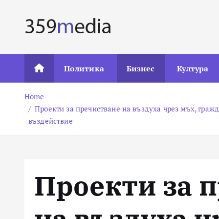
S
k
i
p
t
Политика
Бизнес
Култура
o
c
Home
o
Проекти за пречистване на въздуха чрез мъх, граж
n
въздействие
t
e
n
t
Проекти за 
на въздуха ч