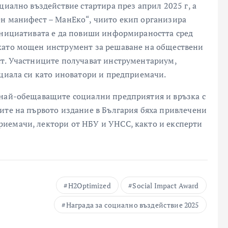
циално въздействие стартира през април 2025 г, а
ен манифест – МанЕко“, чиито екип организира
 инициативата е да повиши информираността сред
като мощен инструмент за решаване на обществени
ст. Участниците получават инструментариум,
нциала си като иноватори и предприемачи.
 най-обещаващите социални предприятия и връзка с
ите на първото издание в България бяха привлечени
иемачи, лектори от НБУ и УНСС, както и експерти
H2Optimized
Social Impact Award
Награда за социално въздействие 2025