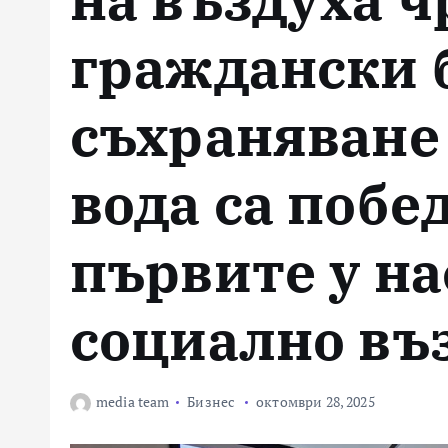
граждански 
съхраняване
вода са побе
първите у на
социално въ
media team
Бизнес
октомври 28, 2025