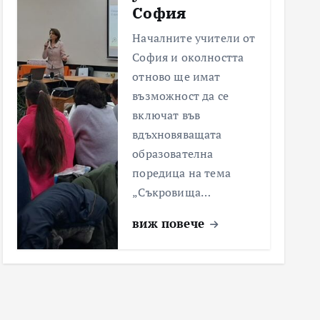
София
Началните учители от
София и околността
отново ще имат
възможност да се
включат във
вдъхновяващата
образователна
поредица на тема
„Съкровища…
виж повече