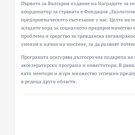
Първото за България издание на Наградите за со
координатор за страната е Фондация „Екологич
предприемаческото състезание у нас. Целта на
младите хора за социалното предприемачество 
проблеми и средство за гражданска ангажирано
умения и начин на мислене, за да развият поте
Програмата осигурява дългосрочна подкрепа на
акселераторски програми и инвеститори. В рамк
като ментори и жури множество успешни предпр
в редица други области.