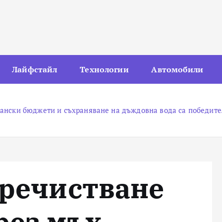
Лайфстайл
Технологии
Автомобили
дански бюджети и съхраняване на дъждовна вода са победител
пречистване
рез мъх,