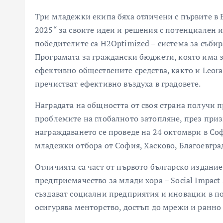
Три младежки екипа бяха отличени с първите в 
2025“ за своите идеи и решения с потенциален 
победителите са H2Optimized – система за съби
Програмата за граждански бюджети, която има з
ефективно обществените средства, както и Leora
пречистват ефективно въздуха в градовете.
Наградата на общността от своя страна получи
проблемите на глобалното затопляне, през приз
награждаването се проведе на 24 октомври в Соф
младежки отбора от София, Хасково, Благоевград
Отличията са част от първото българско издани
предприемачество за млади хора – Social Impact
създават социални предприятия и иновации в по
осигурява менторство, достъп до мрежи и ранн