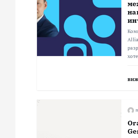
ме
я
на
ин
Комп
Alli
разр
хот
виж
m
Or
Ge