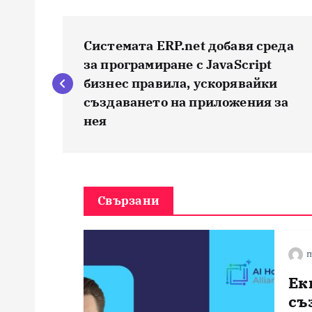
Н
Системата ERP.net добавя среда
а
за програмиране с JavaScript
бизнес правила, ускорявайки
в
създаването на приложения за
нея
и
г
Свързани
а
m
ц
Ек
и
съ