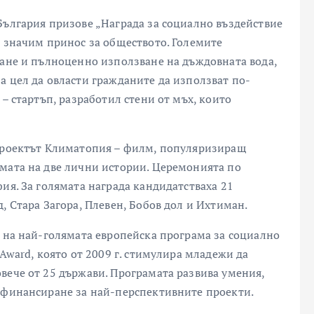
България призове „Награда за социално въздействие
и значим принос за обществото. Големите
ране и пълноценно използване на дъждовната вода,
а цел да овласти гражданите да използват по-
 – стартъп, разработил стени от мъх, които
 проектът Климатопия – филм, популяризиращ
мата на две лични истории. Церемонията по
ия. За голямата награда кандидатстваха 21
, Стара Загора, Плевен, Бобов дол и Ихтиман.
е на най-голямата европейска програма за социално
 Award, която от 2009 г. стимулира младежи да
вече от 25 държави. Програмата развива умения,
о финансиране за най-перспективните проекти.