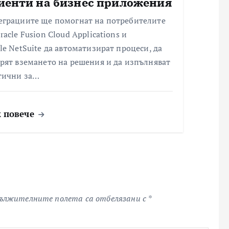
иенти на бизнес приложения
еграциите ще помогнат на потребителите
racle Fusion Cloud Applications и
le NetSuite да автоматизират процеси, да
рят вземането на решения и да изпълняват
тични за…
 повече
ължителните полета са отбелязани с
*