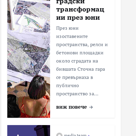
градски
трансформац
ии през юни
През юни
изоставените
пространства, релси и
бетонови площадки
около сградата на
бившата Сточна гара
се превърнаха в
публично
пространство за…
виж повече
media team