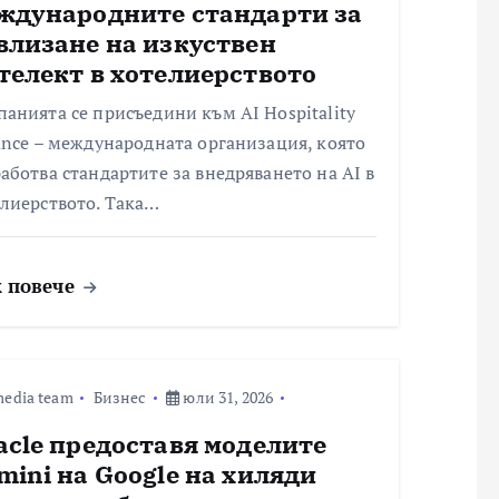
ждународните стандарти за
влизане на изкуствен
телект в хотелиерството
анията се присъедини към AI Hospitality
ance – международната организация, която
аботва стандартите за внедряването на AI в
елиерството. Така…
 повече
edia team
Бизнес
юли 31, 2026
acle предоставя моделите
mini на Google на хиляди