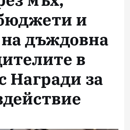
бюджети и
 на дъждовна
дителите в
с Награди за
здействие